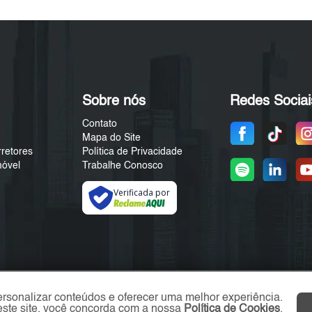
Sobre nós
Redes Sociai
Contato
Mapa do Site
rretores
Política de Privacidade
móvel
Trabalhe Conosco
Verificada por
ersonalizar conteúdos e oferecer uma melhor experiência.
ste site, você concorda com a nossa
Política de Cookies
.