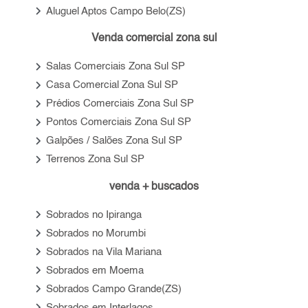
keyboard_arrow_right
Aluguel Aptos Campo Belo(ZS)
Venda comercial zona sul
keyboard_arrow_right
Salas Comerciais Zona Sul SP
keyboard_arrow_right
Casa Comercial Zona Sul SP
keyboard_arrow_right
Prédios Comerciais Zona Sul SP
keyboard_arrow_right
Pontos Comerciais Zona Sul SP
keyboard_arrow_right
Galpões / Salões Zona Sul SP
keyboard_arrow_right
Terrenos Zona Sul SP
venda + buscados
keyboard_arrow_right
Sobrados no Ipiranga
keyboard_arrow_right
Sobrados no Morumbi
keyboard_arrow_right
Sobrados na Vila Mariana
keyboard_arrow_right
Sobrados em Moema
keyboard_arrow_right
Sobrados Campo Grande(ZS)
keyboard_arrow_right
Sobrados em Interlagos