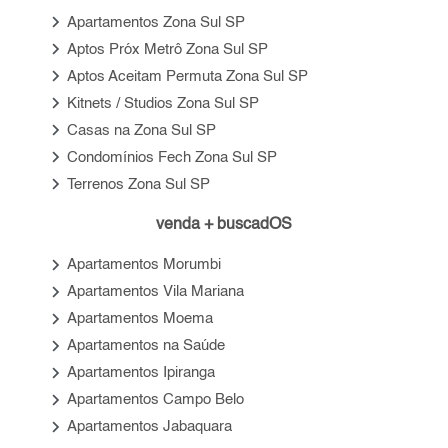
keyboard_arrow_right
Apartamentos Zona Sul SP
keyboard_arrow_right
Aptos Próx Metrô Zona Sul SP
keyboard_arrow_right
Aptos Aceitam Permuta Zona Sul SP
keyboard_arrow_right
Kitnets / Studios Zona Sul SP
keyboard_arrow_right
Casas na Zona Sul SP
keyboard_arrow_right
Condomínios Fech Zona Sul SP
keyboard_arrow_right
Terrenos Zona Sul SP
venda + buscadOS
keyboard_arrow_right
Apartamentos Morumbi
keyboard_arrow_right
Apartamentos Vila Mariana
keyboard_arrow_right
Apartamentos Moema
keyboard_arrow_right
Apartamentos na Saúde
keyboard_arrow_right
Apartamentos Ipiranga
keyboard_arrow_right
Apartamentos Campo Belo
keyboard_arrow_right
Apartamentos Jabaquara