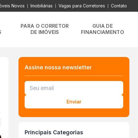
óveis Novos
Imobiliárias
Vagas para Corretores
Contato
|
|
|
PARA O CORRETOR
GUIA DE
S
DE IMÓVEIS
FINANCIAMENTO
Assine nossa newsletter
Enviar
+
Principais Categorias