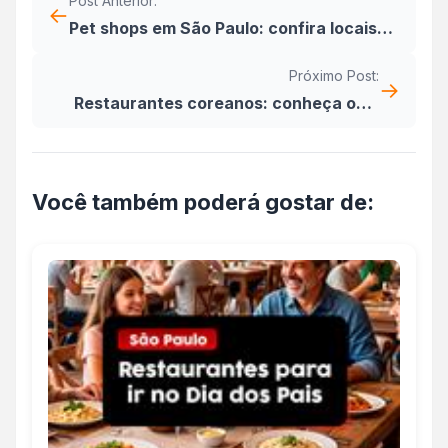
Post Anterior:
←
Pet shops em São Paulo: confira locais
com acessórios, banho e tosa para seu
Próximo Post:
animal de estimação
→
Restaurantes coreanos: conheça os 4
melhores da zona sul de SP
Você também poderá gostar de: