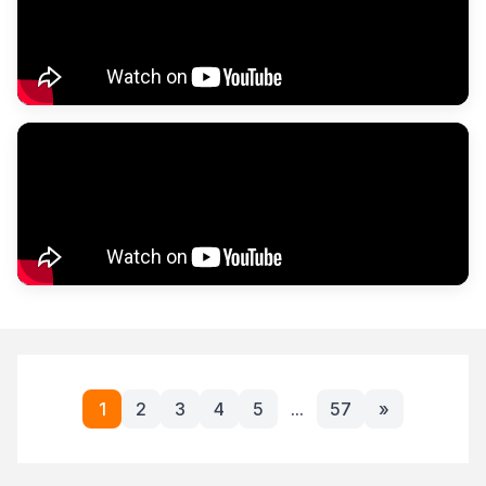
1
2
3
4
5
...
57
»