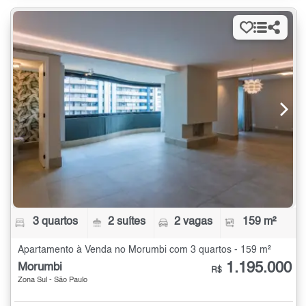
3 quartos
2 suítes
2 vagas
159 m²
Apartamento à Venda no Morumbi com 3 quartos - 159 m²
1.195.000
Morumbi
R$
Zona Sul - São Paulo