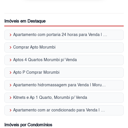
Imóveis em Destaque
keyboard_arrow_right
Apartamento com portaria 24 horas para Venda | Morumbi
keyboard_arrow_right
Comprar Apto Morumbi
keyboard_arrow_right
Aptos 4 Quartos Morumbi p/ Venda
keyboard_arrow_right
Apto P Comprar Morumbi
keyboard_arrow_right
Apartamento hidromassagem para Venda | Morumbi
keyboard_arrow_right
Kitnets e Ap 1 Quarto, Morumbi p/ Venda
keyboard_arrow_right
Apartamento com ar condicionado para Venda | Morumbi
Imóveis por Condomínios