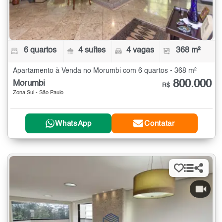
6 quartos
4 suítes
4 vagas
368 m²
Apartamento à Venda no Morumbi com 6 quartos - 368 m²
800.000
Morumbi
R$
Zona Sul - São Paulo
WhatsApp
Contatar