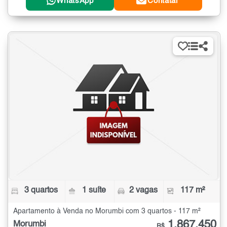
WhatsApp
Contatar
3 quartos
1 suíte
2 vagas
117 m²
Apartamento à Venda no Morumbi com 3 quartos - 117 m²
1.867.450
Morumbi
R$