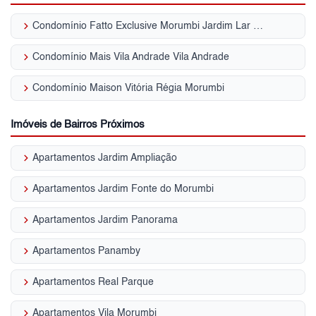
keyboard_arrow_right
Condomínio Fatto Exclusive Morumbi Jardim Lar São Paulo
keyboard_arrow_right
Condomínio Mais Vila Andrade Vila Andrade
keyboard_arrow_right
Condomínio Maison Vitória Régia Morumbi
Imóveis de Bairros Próximos
keyboard_arrow_right
Apartamentos Jardim Ampliação
keyboard_arrow_right
Apartamentos Jardim Fonte do Morumbi
keyboard_arrow_right
Apartamentos Jardim Panorama
keyboard_arrow_right
Apartamentos Panamby
keyboard_arrow_right
Apartamentos Real Parque
keyboard_arrow_right
Apartamentos Vila Morumbi