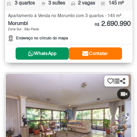
3 quartos
3 suítes
2 vagas
145 m²
Apartamento à Venda no Morumbi com 3 quartos - 145 m²
2.690.990
Morumbi
R$
Zona Sul - São Paulo
Endereço no círculo do mapa
WhatsApp
Contatar