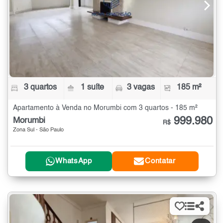
3 quartos
1 suíte
3 vagas
185 m²
Apartamento à Venda no Morumbi com 3 quartos - 185 m²
999.980
Morumbi
R$
Zona Sul - São Paulo
WhatsApp
Contatar