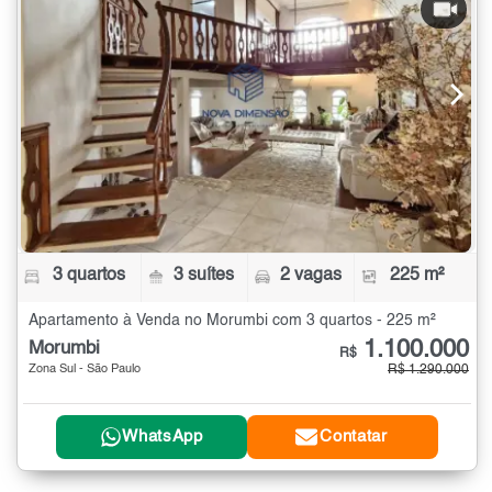
3 quartos
3 suítes
2 vagas
225 m²
Apartamento à Venda no Morumbi com 3 quartos - 225 m²
1.100.000
Morumbi
R$
Zona Sul - São Paulo
R$ 1.290.000
WhatsApp
Contatar