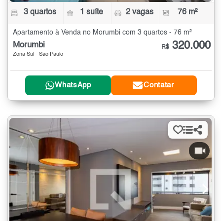
3 quartos
1 suíte
2 vagas
76 m²
Apartamento à Venda no Morumbi com 3 quartos - 76 m²
320.000
Morumbi
R$
Zona Sul - São Paulo
WhatsApp
Contatar