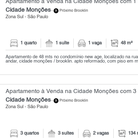
Apartamento à Venda na Cidade Monções com 1 q
Cidade Monções
-
Próximo Brooklin
Zona Sul - São Paulo
1 quarto
1 suíte
1 vaga
48 m²
Apartamento de 48 mts no condomínio new age, localizado na rua
andar, cidade monções / brooklin. apto reformado, com piso em mad
Apartamento à Venda na Cidade Monções com 3 q
Cidade Monções
-
Próximo Brooklin
Zona Sul - São Paulo
3 quartos
3 suítes
2 vagas
134 