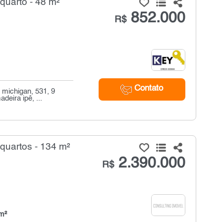
uarto - 48 m²
852.000
R$
Contato
 michigan, 531, 9
eira ipê, ...
uartos - 134 m²
2.390.000
R$
m²