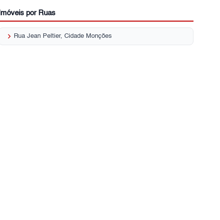
Imóveis por Ruas
keyboard_arrow_right
Rua Jean Peltier, Cidade Monções