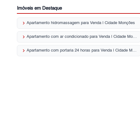
Imóveis em Destaque
keyboard_arrow_right
Apartamento hidromassagem para Venda | Cidade Monções
keyboard_arrow_right
Apartamento com ar condicionado para Venda | Cidade Monções
keyboard_arrow_right
Apartamento com portaria 24 horas para Venda | Cidade Monções