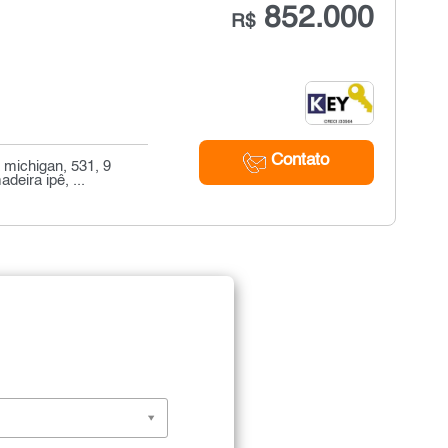
852.000
R$
Contato
 michigan, 531, 9
eira ipê, ...