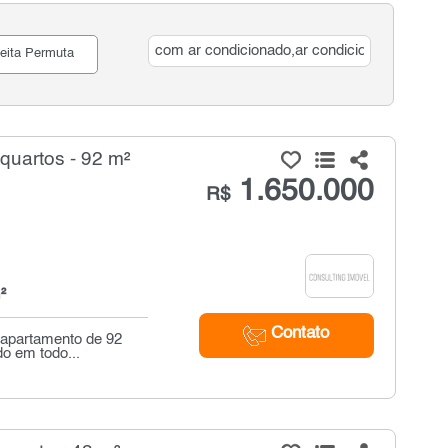
eita Permuta
uartos - 92 m²
1.650.000
R$
²
Contato
 apartamento de 92
do em todo...