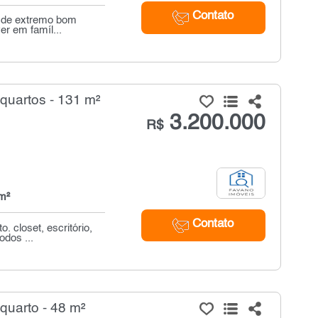
Contato
o de extremo bom
er em famíl...
uartos - 131 m²
3.200.000
R$
m²
Contato
. closet, escritório,
odos ...
uarto - 48 m²