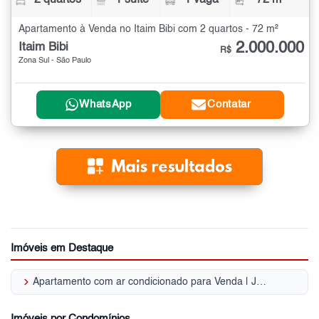
Apartamento à Venda no Itaim Bibi com 2 quartos - 72 m²
2.000.000
Itaim Bibi
R$
Zona Sul - São Paulo
WhatsApp
Contatar
Imóveis em Destaque
keyboard_arrow_right
Apartamento com ar condicionado para Venda | Jardim Europa
Imóveis por Condomínios