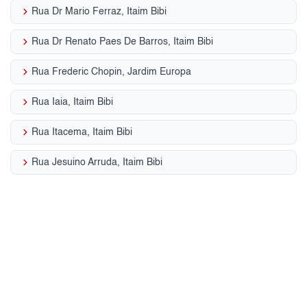
keyboard_arrow_right
Rua Dr Mario Ferraz, Itaim Bibi
keyboard_arrow_right
Rua Dr Renato Paes De Barros, Itaim Bibi
keyboard_arrow_right
Rua Frederic Chopin, Jardim Europa
keyboard_arrow_right
Rua Iaia, Itaim Bibi
keyboard_arrow_right
Rua Itacema, Itaim Bibi
keyboard_arrow_right
Rua Jesuino Arruda, Itaim Bibi