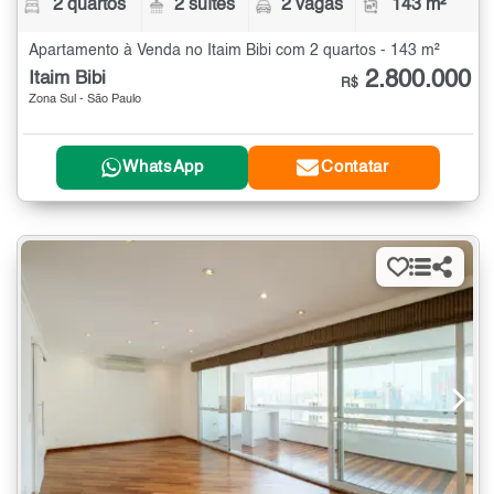
2 quartos
2 suítes
2 vagas
143 m²
Apartamento à Venda no Itaim Bibi com 2 quartos - 143 m²
2.800.000
Itaim Bibi
R$
Zona Sul - São Paulo
WhatsApp
Contatar