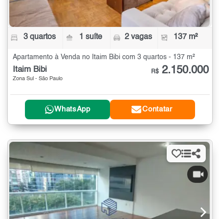
3 quartos
1 suíte
2 vagas
137 m²
Apartamento à Venda no Itaim Bibi com 3 quartos - 137 m²
2.150.000
Itaim Bibi
R$
Zona Sul - São Paulo
WhatsApp
Contatar