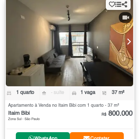
1 quarto
- suíte
1 vaga
37 m²
Apartamento à Venda no Itaim Bibi com 1 quarto - 37 m²
800.000
Itaim Bibi
R$
Zona Sul - São Paulo
WhatsApp
Contatar