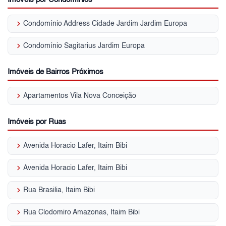
keyboard_arrow_right
Condomínio Address Cidade Jardim Jardim Europa
keyboard_arrow_right
Condomínio Sagitarius Jardim Europa
Imóveis de Bairros Próximos
keyboard_arrow_right
Apartamentos Vila Nova Conceição
Imóveis por Ruas
keyboard_arrow_right
Avenida Horacio Lafer, Itaim Bibi
keyboard_arrow_right
Avenida Horacio Lafer, Itaim Bibi
keyboard_arrow_right
Rua Brasilia, Itaim Bibi
keyboard_arrow_right
Rua Clodomiro Amazonas, Itaim Bibi