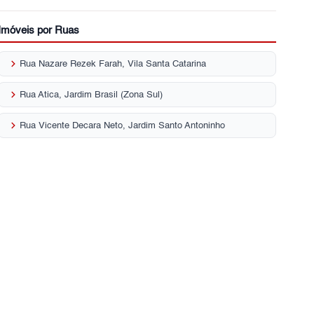
Imóveis por Ruas
keyboard_arrow_right
Rua Nazare Rezek Farah, Vila Santa Catarina
keyboard_arrow_right
Rua Atica, Jardim Brasil (Zona Sul)
keyboard_arrow_right
Rua Vicente Decara Neto, Jardim Santo Antoninho