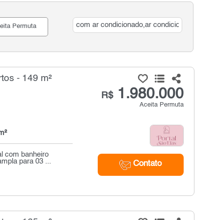
eita Permuta
tos - 149 m²
1.980.000
R$
Aceita Permuta
m²
al com banheiro
mpla para 03 ...
Contato