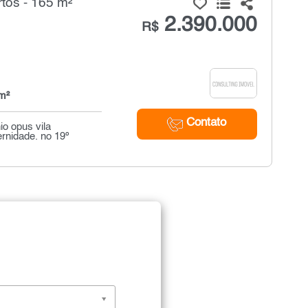
tos - 165 m²
2.390.000
R$
m²
Contato
io opus vila
rnidade. no 19º