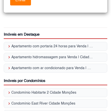
Imóveis em Destaque
keyboard_arrow_right
Apartamento com portaria 24 horas para Venda | Cidade Monções
keyboard_arrow_right
Apartamento hidromassagem para Venda | Cidade Monções
keyboard_arrow_right
Apartamento com ar condicionado para Venda | Cidade Monções
Imóveis por Condomínios
keyboard_arrow_right
Condomínio Habitarte 2 Cidade Monções
keyboard_arrow_right
Condomínio East Ríver Cidade Monções