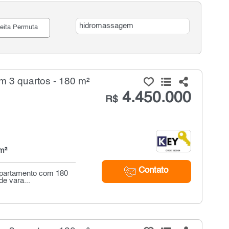
eita Permuta
 3 quartos - 180 m²
4.450.000
R$
m²
Contato
apartamento com 180
de vara...