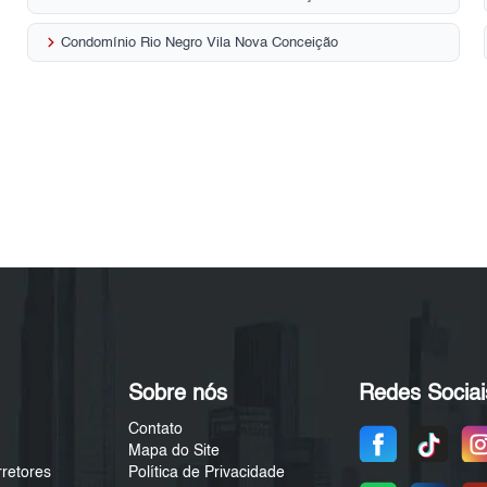
keyboard_arrow_right
Condomínio Rio Negro Vila Nova Conceição
Sobre nós
Redes Sociai
Contato
Mapa do Site
rretores
Política de Privacidade