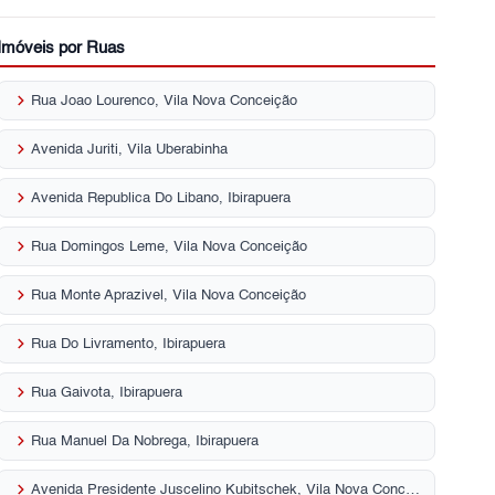
Imóveis por Ruas
keyboard_arrow_right
Rua Joao Lourenco, Vila Nova Conceição
keyboard_arrow_right
Avenida Juriti, Vila Uberabinha
keyboard_arrow_right
Avenida Republica Do Libano, Ibirapuera
keyboard_arrow_right
Rua Domingos Leme, Vila Nova Conceição
keyboard_arrow_right
Rua Monte Aprazivel, Vila Nova Conceição
keyboard_arrow_right
Rua Do Livramento, Ibirapuera
keyboard_arrow_right
Rua Gaivota, Ibirapuera
keyboard_arrow_right
Rua Manuel Da Nobrega, Ibirapuera
keyboard_arrow_right
Avenida Presidente Juscelino Kubitschek, Vila Nova Conceição