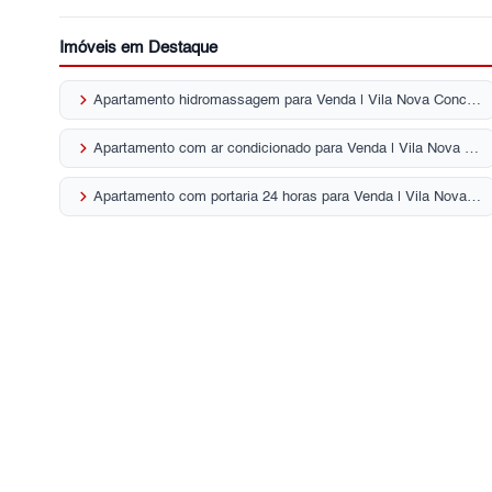
Imóveis em Destaque
keyboard_arrow_right
Apartamento hidromassagem para Venda | Vila Nova Conceição
keyboard_arrow_right
Apartamento com ar condicionado para Venda | Vila Nova Conceição
keyboard_arrow_right
Apartamento com portaria 24 horas para Venda | Vila Nova Conceição