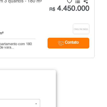
 3 quartos - 180 m²
4.450.000
R$
m²
Contato
apartamento com 180
de vara...