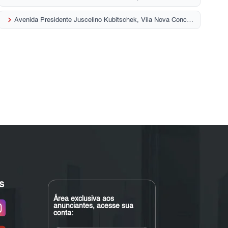
keyboard_arrow_right
Avenida Presidente Juscelino Kubitschek, Vila Nova Conceição
s
Área exclusiva aos
anunciantes, acesse sua
conta: