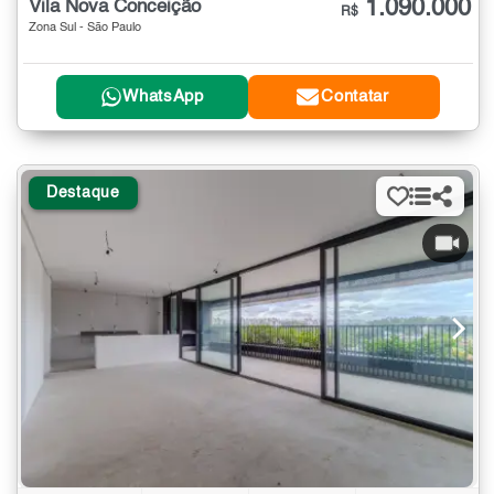
1.090.000
Vila Nova Conceição
R$
Zona Sul - São Paulo
WhatsApp
Contatar
Destaque