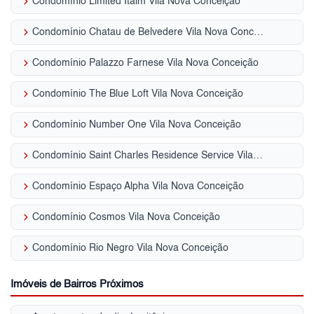
keyboard_arrow_right
Condomínio Limited Itaim Vila Nova Conceição
keyboard_arrow_right
Condomínio Chatau de Belvedere Vila Nova Conceição
keyboard_arrow_right
Condomínio Palazzo Farnese Vila Nova Conceição
keyboard_arrow_right
Condomínio The Blue Loft Vila Nova Conceição
keyboard_arrow_right
Condomínio Number One Vila Nova Conceição
keyboard_arrow_right
Condomínio Saint Charles Residence Service Vila Nova Conceição
keyboard_arrow_right
Condomínio Espaço Alpha Vila Nova Conceição
keyboard_arrow_right
Condomínio Cosmos Vila Nova Conceição
keyboard_arrow_right
Condomínio Rio Negro Vila Nova Conceição
Imóveis de Bairros Próximos