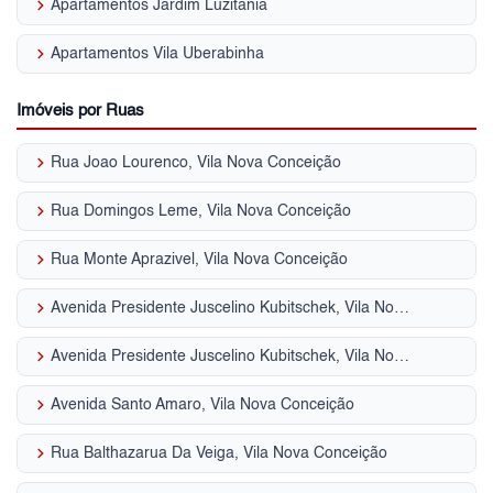
keyboard_arrow_right
Apartamentos Jardim Luzitânia
keyboard_arrow_right
Apartamentos Vila Uberabinha
Imóveis por Ruas
keyboard_arrow_right
Rua Joao Lourenco, Vila Nova Conceição
keyboard_arrow_right
Rua Domingos Leme, Vila Nova Conceição
keyboard_arrow_right
Rua Monte Aprazivel, Vila Nova Conceição
keyboard_arrow_right
Avenida Presidente Juscelino Kubitschek, Vila Nova Conceição
keyboard_arrow_right
Avenida Presidente Juscelino Kubitschek, Vila Nova Conceição
keyboard_arrow_right
Avenida Santo Amaro, Vila Nova Conceição
keyboard_arrow_right
Rua Balthazarua Da Veiga, Vila Nova Conceição