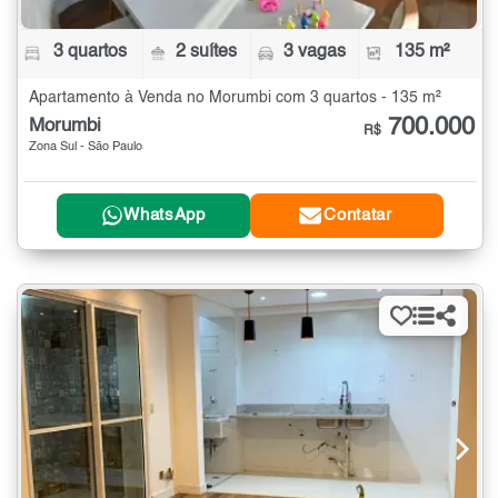
3 quartos
2 suítes
3 vagas
135 m²
Apartamento à Venda no Morumbi com 3 quartos - 135 m²
700.000
Morumbi
R$
Zona Sul - São Paulo
WhatsApp
Contatar