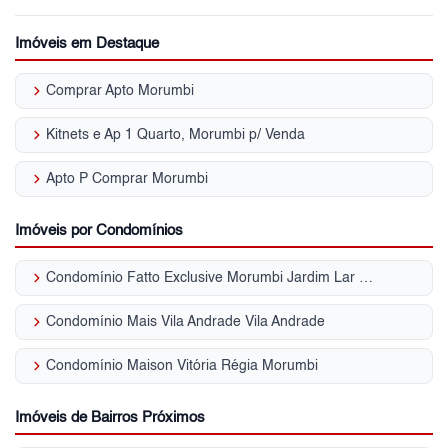
Imóveis em Destaque
keyboard_arrow_right
Comprar Apto Morumbi
keyboard_arrow_right
Kitnets e Ap 1 Quarto, Morumbi p/ Venda
keyboard_arrow_right
Apto P Comprar Morumbi
Imóveis por Condomínios
keyboard_arrow_right
Condomínio Fatto Exclusive Morumbi Jardim Lar São Paulo
keyboard_arrow_right
Condomínio Mais Vila Andrade Vila Andrade
keyboard_arrow_right
Condomínio Maison Vitória Régia Morumbi
Imóveis de Bairros Próximos