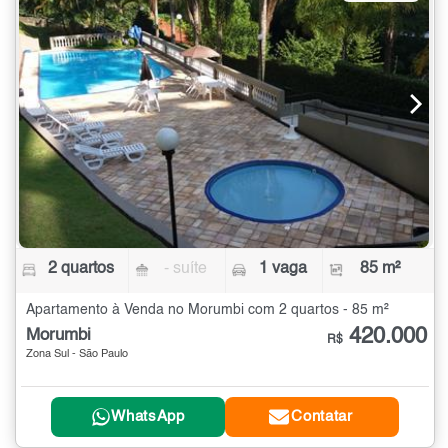
2 quartos
- suíte
1 vaga
85 m²
Apartamento à Venda no Morumbi com 2 quartos - 85 m²
420.000
Morumbi
R$
Zona Sul - São Paulo
WhatsApp
Contatar