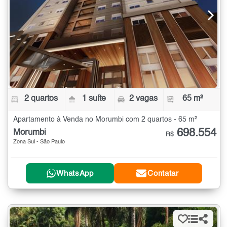
2 quartos
1 suíte
2 vagas
65 m²
Apartamento à Venda no Morumbi com 2 quartos - 65 m²
698.554
Morumbi
R$
Zona Sul - São Paulo
WhatsApp
Contatar