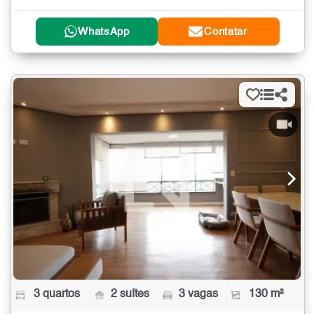
WhatsApp
Contatar
3 quartos
2 suítes
3 vagas
130 m²