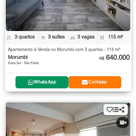
3 quartos
3 suítes
3 vagas
115 m²
Apartamento à Venda no Morumbi com 3 quartos - 115 m²
640.000
Morumbi
R$
Zona Sul - São Paulo
WhatsApp
Contatar