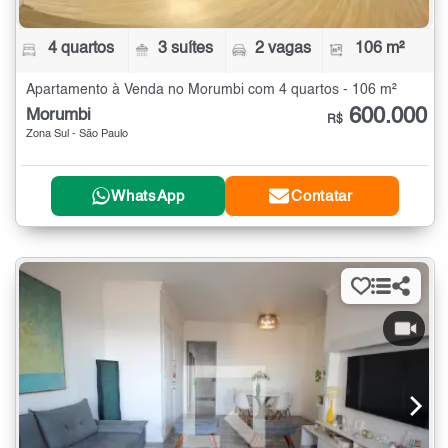
4 quartos
3 suítes
2 vagas
106 m²
Apartamento à Venda no Morumbi com 4 quartos - 106 m²
600.000
Morumbi
R$
Zona Sul - São Paulo
WhatsApp
Contatar