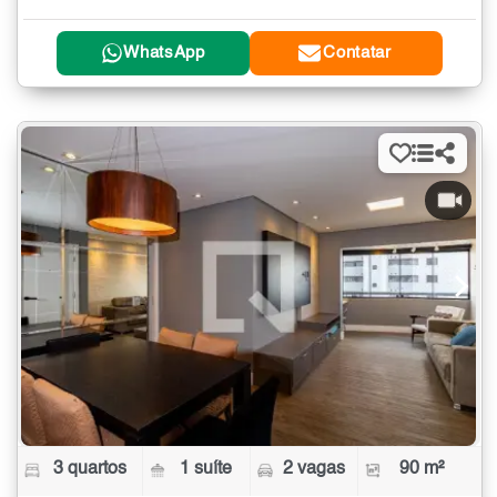
WhatsApp
Contatar
3 quartos
1 suíte
2 vagas
90 m²