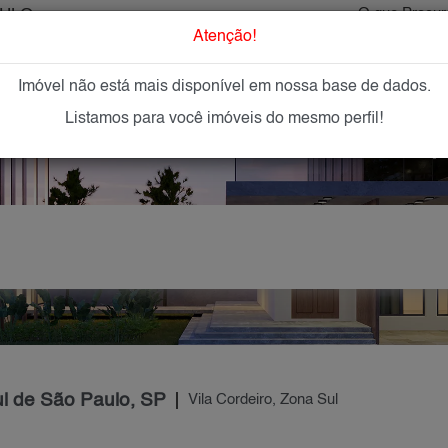
AULO
O que Procur
Atenção!
Imóvel não está mais disponível em nossa base de dados.
GAR
IMÓVEIS NOVOS
IMOBILIÁRIAS
OFEREÇA
Listamos para você imóveis do mesmo perfil!
ul de São Paulo, SP
Vila Cordeiro, Zona Sul