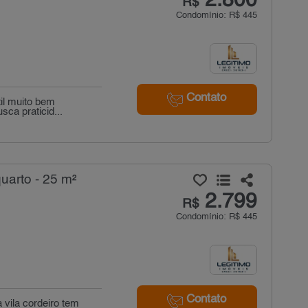
2.800
R$
Condomínio: R$ 445
Contato
til muito bem
ca praticid...
uarto - 25 m²
2.799
R$
Condomínio: R$ 445
Contato
 vila cordeiro tem