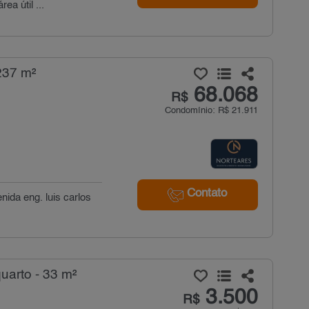
a útil ...
237 m²
68.068
R$
Condomínio: R$ 21.911
Contato
nida eng. luis carlos
uarto - 33 m²
3.500
R$