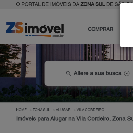
O PORTAL DE IMÓVEIS DA
ZONA SUL
DE SÃO P
COMPRAR
ALU
search
Altere a sua busca
HOME
ZONA SUL
ALUGAR
VILA CORDEIRO
Imóveis para Alugar na Vila Cordeiro, Zona S