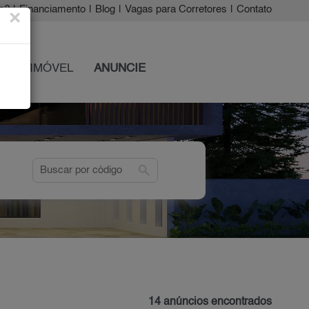
a?
|
Financiamento
|
Blog
|
Vagas para Corretores
|
Contato
×
 SEU IMÓVEL
ANUNCIE
search
14 anúncios encontrados