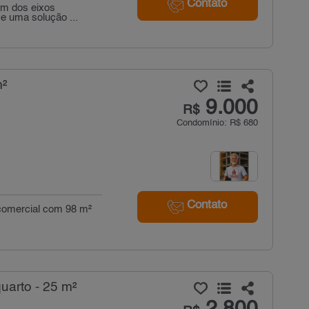
Contato
um dos eixos
ce uma solução ...
m²
9.000
R$
Condomínio: R$ 680
Contato
a comercial com 98 m²
uarto - 25 m²