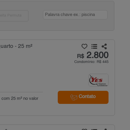
eita Permuta
uarto - 25 m²
2.800
R$
Condomínio: R$ 445
Contato
), com 25 m² no valor