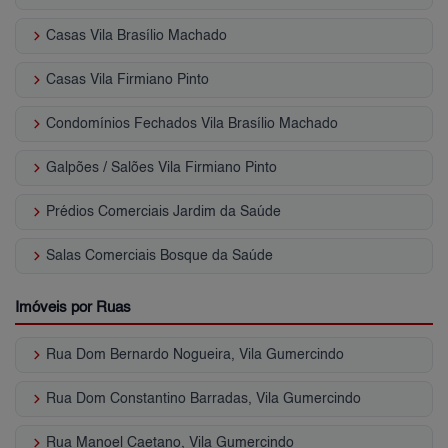
keyboard_arrow_right
Casas Vila Brasílio Machado
keyboard_arrow_right
Casas Vila Firmiano Pinto
keyboard_arrow_right
Condomínios Fechados Vila Brasílio Machado
keyboard_arrow_right
Galpões / Salões Vila Firmiano Pinto
keyboard_arrow_right
Prédios Comerciais Jardim da Saúde
keyboard_arrow_right
Salas Comerciais Bosque da Saúde
Imóveis por Ruas
keyboard_arrow_right
Rua Dom Bernardo Nogueira, Vila Gumercindo
keyboard_arrow_right
Rua Dom Constantino Barradas, Vila Gumercindo
keyboard_arrow_right
Rua Manoel Caetano, Vila Gumercindo