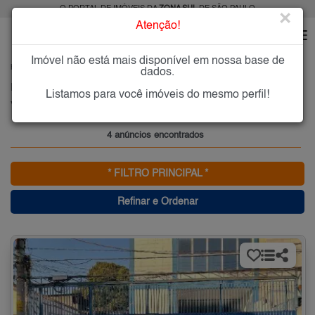
O PORTAL DE IMÓVEIS DA
ZONA SUL
DE SÃO PAULO
×
Atenção!
Imóvel não está mais disponível em nossa base de
HOME
ZONA SUL
ALUGAR
VILA GUMERCINDO
dados.
Imóveis para Alugar na Vila Gumercindo, Zona Sul de São Paulo, SP
Listamos para você imóveis do mesmo perfil!
Vila Gumercindo, Zona Sul
4 anúncios encontrados
* FILTRO PRINCIPAL *
Refinar e Ordenar