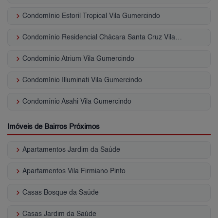
keyboard_arrow_right
Condomínio Estoril Tropical Vila Gumercindo
keyboard_arrow_right
Condomínio Residencial Chácara Santa Cruz Vila Gumercindo
keyboard_arrow_right
Condomínio Atrium Vila Gumercindo
keyboard_arrow_right
Condomínio Illuminati Vila Gumercindo
keyboard_arrow_right
Condomínio Asahi Vila Gumercindo
Imóveis de Bairros Próximos
keyboard_arrow_right
Apartamentos Jardim da Saúde
keyboard_arrow_right
Apartamentos Vila Firmiano Pinto
keyboard_arrow_right
Casas Bosque da Saúde
keyboard_arrow_right
Casas Jardim da Saúde