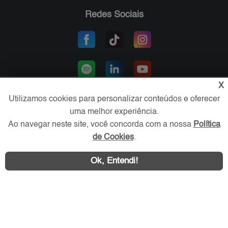
Redes Sociais
X
Utilizamos cookies para personalizar conteúdos e oferecer
uma melhor experiência.
Área exclusiva aos anunciantes,
Ao navegar neste site, você concorda com a nossa
Política
acesse sua conta:
de Cookies
.
Ok, Entendi!