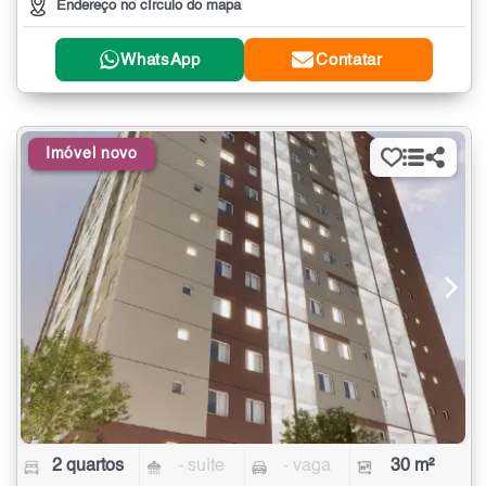
Endereço no círculo do mapa
WhatsApp
Contatar
Imóvel novo
2 quartos
- suíte
- vaga
30 m²