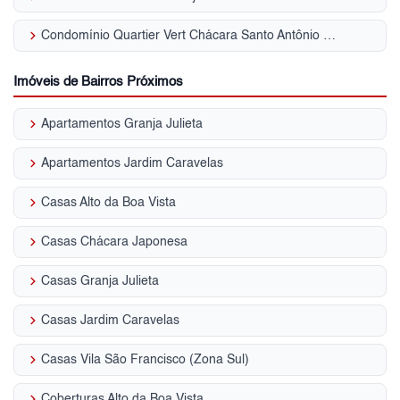
keyboard_arrow_right
Condomínio Quartier Vert Chácara Santo Antônio (ZS)
Imóveis de Bairros Próximos
keyboard_arrow_right
Apartamentos Granja Julieta
keyboard_arrow_right
Apartamentos Jardim Caravelas
keyboard_arrow_right
Casas Alto da Boa Vista
keyboard_arrow_right
Casas Chácara Japonesa
keyboard_arrow_right
Casas Granja Julieta
keyboard_arrow_right
Casas Jardim Caravelas
keyboard_arrow_right
Casas Vila São Francisco (Zona Sul)
keyboard_arrow_right
Coberturas Alto da Boa Vista