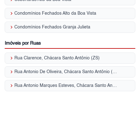
keyboard_arrow_right
Condomínios Fechados Alto da Boa Vista
keyboard_arrow_right
Condomínios Fechados Granja Julieta
Imóveis por Ruas
keyboard_arrow_right
Rua Clarence, Chácara Santo Antônio (ZS)
keyboard_arrow_right
Rua Antonio De Oliveira, Chácara Santo Antônio (ZS)
keyboard_arrow_right
Rua Antonio Marques Esteves, Chácara Santo Antônio (ZS)