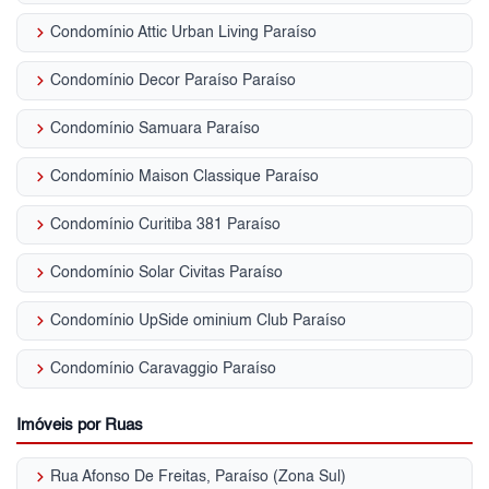
keyboard_arrow_right
Condomínio Attic Urban Living Paraíso
keyboard_arrow_right
Condomínio Decor Paraíso Paraíso
keyboard_arrow_right
Condomínio Samuara Paraíso
keyboard_arrow_right
Condomínio Maison Classique Paraíso
keyboard_arrow_right
Condomínio Curitiba 381 Paraíso
keyboard_arrow_right
Condomínio Solar Civitas Paraíso
keyboard_arrow_right
Condomínio UpSide ominium Club Paraíso
keyboard_arrow_right
Condomínio Caravaggio Paraíso
Imóveis por Ruas
keyboard_arrow_right
Rua Afonso De Freitas, Paraíso (Zona Sul)