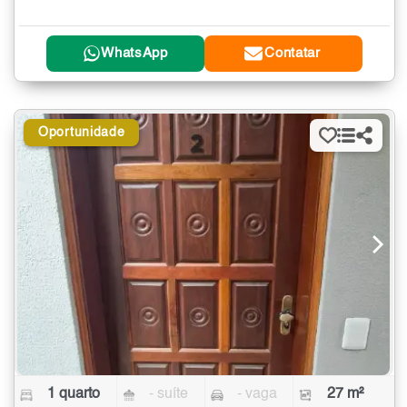
WhatsApp
Contatar
Oportunidade
1 quarto
- suíte
- vaga
27 m²