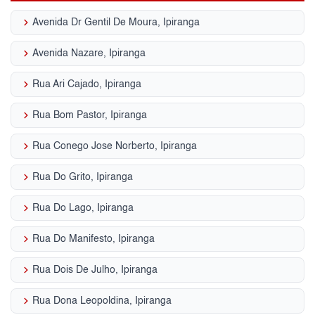
keyboard_arrow_right
Avenida Dr Gentil De Moura, Ipiranga
keyboard_arrow_right
Avenida Nazare, Ipiranga
keyboard_arrow_right
Rua Ari Cajado, Ipiranga
keyboard_arrow_right
Rua Bom Pastor, Ipiranga
keyboard_arrow_right
Rua Conego Jose Norberto, Ipiranga
keyboard_arrow_right
Rua Do Grito, Ipiranga
keyboard_arrow_right
Rua Do Lago, Ipiranga
keyboard_arrow_right
Rua Do Manifesto, Ipiranga
keyboard_arrow_right
Rua Dois De Julho, Ipiranga
keyboard_arrow_right
Rua Dona Leopoldina, Ipiranga