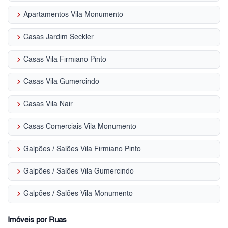
keyboard_arrow_right
Apartamentos Vila Monumento
keyboard_arrow_right
Casas Jardim Seckler
keyboard_arrow_right
Casas Vila Firmiano Pinto
keyboard_arrow_right
Casas Vila Gumercindo
keyboard_arrow_right
Casas Vila Nair
keyboard_arrow_right
Casas Comerciais Vila Monumento
keyboard_arrow_right
Galpões / Salões Vila Firmiano Pinto
keyboard_arrow_right
Galpões / Salões Vila Gumercindo
keyboard_arrow_right
Galpões / Salões Vila Monumento
Imóveis por Ruas