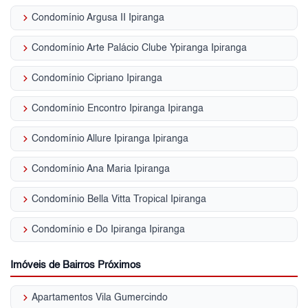
keyboard_arrow_right
Condomínio Argusa II Ipiranga
keyboard_arrow_right
Condomínio Arte Palácio Clube Ypiranga Ipiranga
keyboard_arrow_right
Condomínio Cipriano Ipiranga
keyboard_arrow_right
Condomínio Encontro Ipiranga Ipiranga
keyboard_arrow_right
Condomínio Allure Ipiranga Ipiranga
keyboard_arrow_right
Condomínio Ana Maria Ipiranga
keyboard_arrow_right
Condomínio Bella Vitta Tropical Ipiranga
keyboard_arrow_right
Condomínio e Do Ipiranga Ipiranga
Imóveis de Bairros Próximos
keyboard_arrow_right
Apartamentos Vila Gumercindo