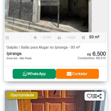
-
- suíte
- vaga
93 m²
Galpão / Salão para Alugar no Ipiranga - 93 m²
6.500
Ipiranga
R$
Condomínio: R$ 510
Zona Sul - São Paulo
WhatsApp
Contatar
Oportunidade