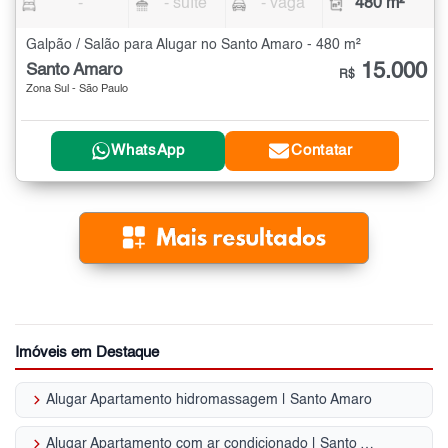
-
- suíte
- vaga
480 m²
Galpão / Salão para Alugar no Santo Amaro - 480 m²
15.000
Santo Amaro
R$
Zona Sul - São Paulo
WhatsApp
Contatar
Imóveis em Destaque
keyboard_arrow_right
Alugar Apartamento hidromassagem | Santo Amaro
keyboard_arrow_right
Alugar Apartamento com ar condicionado | Santo Amaro