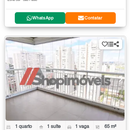
Zona Sul - São Paulo
WhatsApp
Contatar
1 quarto
1 suíte
1 vaga
65 m²