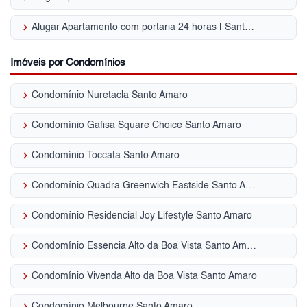
keyboard_arrow_right
Alugar Apartamento com portaria 24 horas | Santo Amaro
Imóveis por Condomínios
keyboard_arrow_right
Condomínio Nuretacla Santo Amaro
keyboard_arrow_right
Condomínio Gafisa Square Choice Santo Amaro
keyboard_arrow_right
Condomínio Toccata Santo Amaro
keyboard_arrow_right
Condomínio Quadra Greenwich Eastside Santo Amaro
keyboard_arrow_right
Condomínio Residencial Joy Lifestyle Santo Amaro
keyboard_arrow_right
Condomínio Essencia Alto da Boa Vista Santo Amaro
keyboard_arrow_right
Condomínio Vivenda Alto da Boa Vista Santo Amaro
keyboard_arrow_right
Condomínio Melbourne Santo Amaro