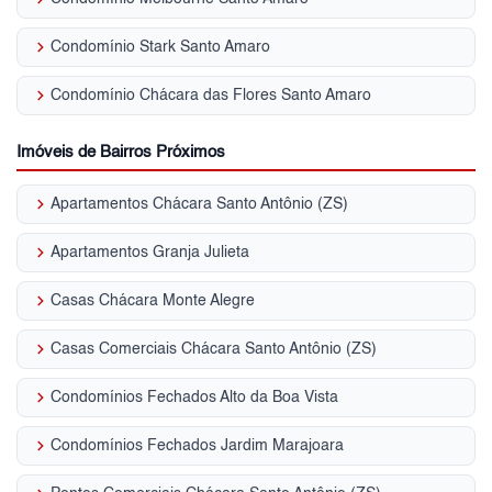
keyboard_arrow_right
Condomínio Stark Santo Amaro
keyboard_arrow_right
Condomínio Chácara das Flores Santo Amaro
Imóveis de Bairros Próximos
keyboard_arrow_right
Apartamentos Chácara Santo Antônio (ZS)
keyboard_arrow_right
Apartamentos Granja Julieta
keyboard_arrow_right
Casas Chácara Monte Alegre
keyboard_arrow_right
Casas Comerciais Chácara Santo Antônio (ZS)
keyboard_arrow_right
Condomínios Fechados Alto da Boa Vista
keyboard_arrow_right
Condomínios Fechados Jardim Marajoara