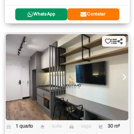
WhatsApp
Contatar
1 quarto
- suíte
- vaga
30 m²