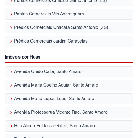
keyboard_arrow_right
Pontos Comerciais Chácara Santo Antônio (ZS)
keyboard_arrow_right
Pontos Comerciais Vila Anhangüera
keyboard_arrow_right
Prédios Comerciais Chácara Santo Antônio (ZS)
keyboard_arrow_right
Prédios Comerciais Jardim Caravelas
Imóveis por Ruas
keyboard_arrow_right
Avenida Guido Caloi, Santo Amaro
keyboard_arrow_right
Avenida Maria Coelho Aguiar, Santo Amaro
keyboard_arrow_right
Avenida Mario Lopes Leao, Santo Amaro
keyboard_arrow_right
Avenida Professorua Vicente Rao, Santo Amaro
keyboard_arrow_right
Rua Albino Boldasso Gabril, Santo Amaro