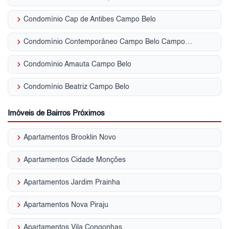
keyboard_arrow_right
Condomínio Cap de Antibes Campo Belo
keyboard_arrow_right
Condomínio Contemporâneo Campo Belo Campo Belo
keyboard_arrow_right
Condomínio Amauta Campo Belo
keyboard_arrow_right
Condomínio Beatriz Campo Belo
Imóveis de Bairros Próximos
keyboard_arrow_right
Apartamentos Brooklin Novo
keyboard_arrow_right
Apartamentos Cidade Monções
keyboard_arrow_right
Apartamentos Jardim Prainha
keyboard_arrow_right
Apartamentos Nova Piraju
keyboard_arrow_right
Apartamentos Vila Congonhas