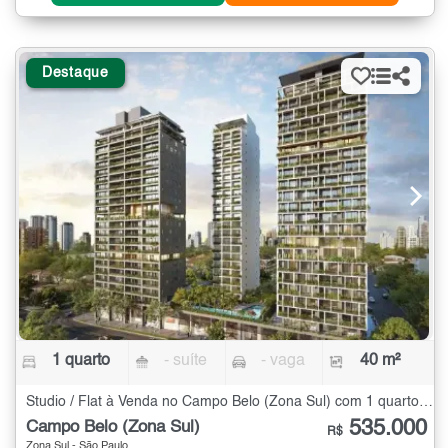
Destaque
1 quarto
- suíte
- vaga
40 m²
Studio / Flat à Venda no Campo Belo (Zona Sul) com 1 quarto - 40 m²
535.000
Campo Belo (Zona Sul)
R$
Zona Sul - São Paulo