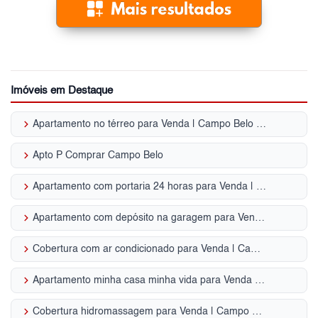
Imóveis em Destaque
keyboard_arrow_right
Apartamento no térreo para Venda | Campo Belo (Zona Sul)
keyboard_arrow_right
Apto P Comprar Campo Belo
keyboard_arrow_right
Apartamento com portaria 24 horas para Venda | Campo Belo (Zona Sul)
keyboard_arrow_right
Apartamento com depósito na garagem para Venda | Campo Belo (Zona Sul)
keyboard_arrow_right
Cobertura com ar condicionado para Venda | Campo Belo (Zona Sul)
keyboard_arrow_right
Apartamento minha casa minha vida para Venda | Campo Belo (Zona Sul)
keyboard_arrow_right
Cobertura hidromassagem para Venda | Campo Belo (Zona Sul)