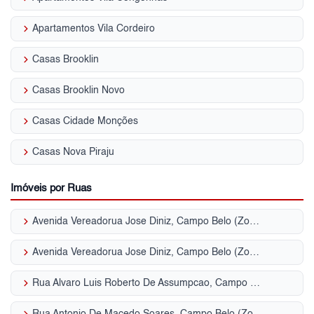
keyboard_arrow_right
Apartamentos Vila Cordeiro
keyboard_arrow_right
Casas Brooklin
keyboard_arrow_right
Casas Brooklin Novo
keyboard_arrow_right
Casas Cidade Monções
keyboard_arrow_right
Casas Nova Piraju
Imóveis por Ruas
keyboard_arrow_right
Avenida Vereadorua Jose Diniz, Campo Belo (Zona Sul)
keyboard_arrow_right
Avenida Vereadorua Jose Diniz, Campo Belo (Zona Sul)
keyboard_arrow_right
Rua Alvaro Luis Roberto De Assumpcao, Campo Belo (Zona Sul)
keyboard_arrow_right
Rua Antonio De Macedo Soares, Campo Belo (Zona Sul)