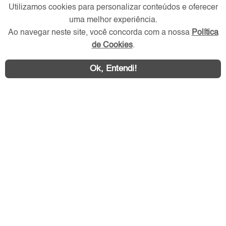
Utilizamos cookies para personalizar conteúdos e oferecer
Verificada por
uma melhor experiência.
Ao navegar neste site, você concorda com a nossa
Política
Redes Sociais
de Cookies
.
Ok, Entendi!
Área exclusiva aos anunciantes,
acesse sua conta: