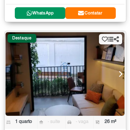
WhatsApp
Contatar
Destaque
1 quarto
- suíte
- vaga
26 m²