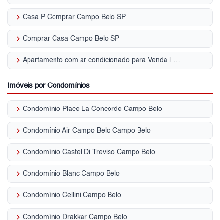
keyboard_arrow_right
Casa P Comprar Campo Belo SP
keyboard_arrow_right
Comprar Casa Campo Belo SP
keyboard_arrow_right
Apartamento com ar condicionado para Venda | Campo Belo (Zona Sul)
Imóveis por Condomínios
keyboard_arrow_right
Condomínio Place La Concorde Campo Belo
keyboard_arrow_right
Condomínio Air Campo Belo Campo Belo
keyboard_arrow_right
Condomínio Castel Di Treviso Campo Belo
keyboard_arrow_right
Condomínio Blanc Campo Belo
keyboard_arrow_right
Condomínio Cellini Campo Belo
keyboard_arrow_right
Condomínio Drakkar Campo Belo