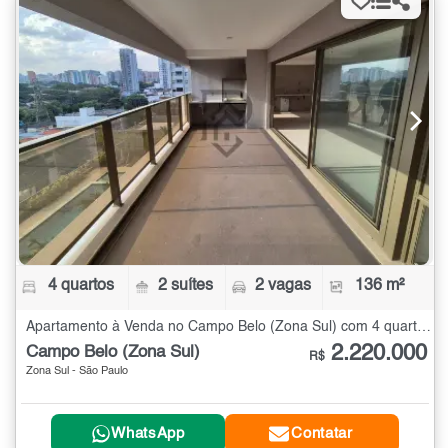
4 quartos
2 suítes
2 vagas
136 m²
Apartamento à Venda no Campo Belo (Zona Sul) com 4 quartos - 136 m²
2.220.000
Campo Belo (Zona Sul)
R$
Zona Sul - São Paulo
WhatsApp
Contatar