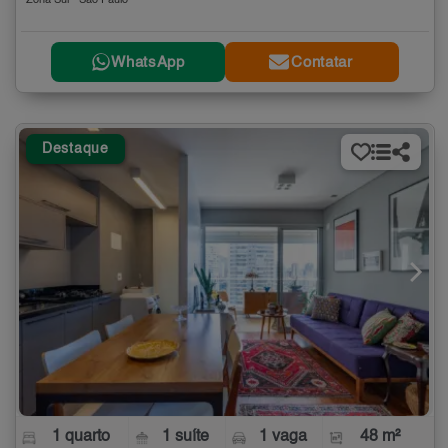
Zona Sul - São Paulo
WhatsApp
Contatar
Destaque
1 quarto
1 suíte
1 vaga
48 m²