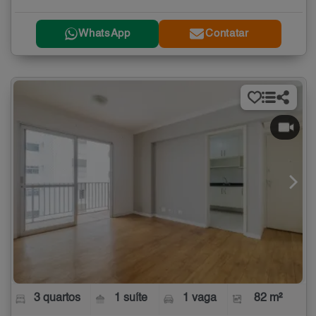
WhatsApp
Contatar
3 quartos
1 suíte
1 vaga
82 m²