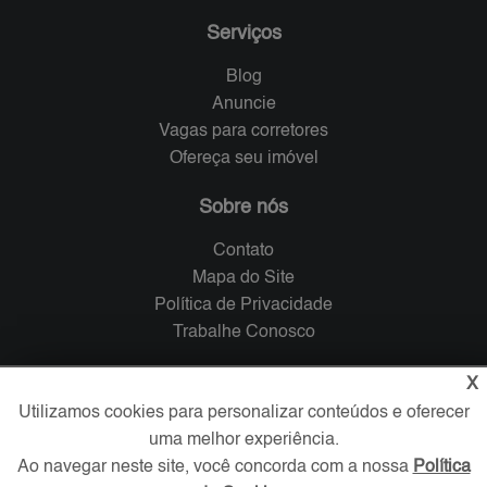
Serviços
Blog
Anuncie
Vagas para corretores
Ofereça seu imóvel
Sobre nós
Contato
Mapa do Site
Política de Privacidade
Trabalhe Conosco
Verificada por
X
Utilizamos cookies para personalizar conteúdos e oferecer
uma melhor experiência.
Redes Sociais
Ao navegar neste site, você concorda com a nossa
Política