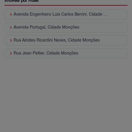
Imóveis por Ruas
keyboard_arrow_right
Avenida Engenheiro Luis Carlos Berrini, Cidade Monções
keyboard_arrow_right
Avenida Portugal, Cidade Monções
keyboard_arrow_right
Rua Alcides Ricardini Neves, Cidade Monções
keyboard_arrow_right
Rua Jean Peltier, Cidade Monções