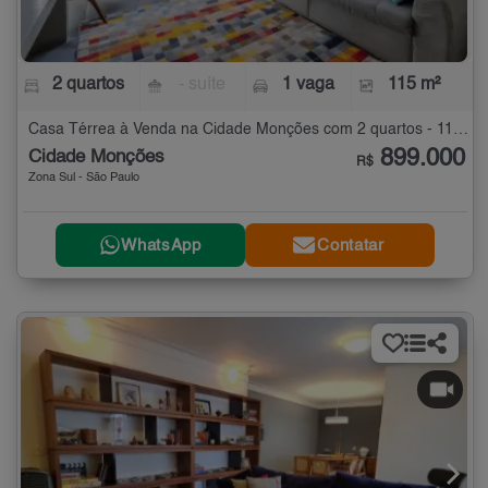
2 quartos
- suíte
1 vaga
115 m²
Casa Térrea à Venda na Cidade Monções com 2 quartos - 115 m²
899.000
Cidade Monções
R$
Zona Sul - São Paulo
WhatsApp
Contatar