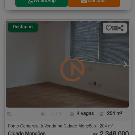
WhatsApp
Contatar
Destaque
-
- suíte
4 vagas
204 m²
Ponto Comercial à Venda na Cidade Monções - 204 m²
2.346.000
Cidade Monções