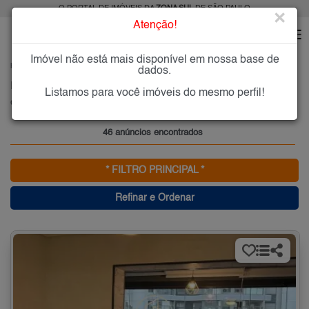
O PORTAL DE IMÓVEIS DA
ZONA SUL
DE SÃO PAULO
×
Atenção!
Imóvel não está mais disponível em nossa base de
HOME
ZONA SUL
COMPRAR
CIDADE MONÇÕES
dados.
Imóveis à Venda na Cidade Monções, Zona Sul de São Paulo
Listamos para você imóveis do mesmo perfil!
Cidade Monções, Zona Sul
46 anúncios encontrados
* FILTRO PRINCIPAL *
Refinar e Ordenar