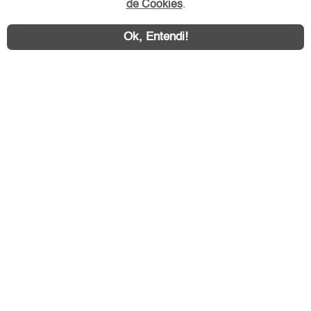
de Cookies
.
Ok, Entendi!
Área exclusiva aos anunciantes,
acesse sua conta:
ZS Imóvel © 2026 - Todos os direitos reservados