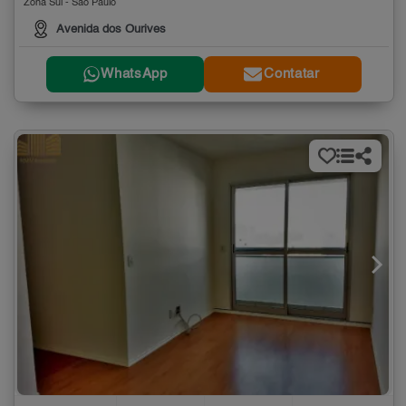
Zona Sul - São Paulo
Avenida dos Ourives
WhatsApp
Contatar