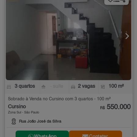
3 quartos
- suíte
2 vagas
100 m²
Sobrado à Venda no Cursino com 3 quartos - 100 m²
550.000
Cursino
R$
Zona Sul - São Paulo
Rua João José da Silva
WhatsApp
Contatar