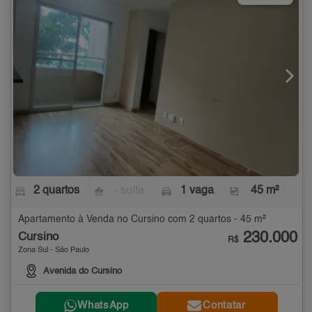
2 quartos
- suíte
1 vaga
45 m²
Apartamento à Venda no Cursino com 2 quartos - 45 m²
230.000
Cursino
R$
Zona Sul - São Paulo
Avenida do Cursino
WhatsApp
Contatar