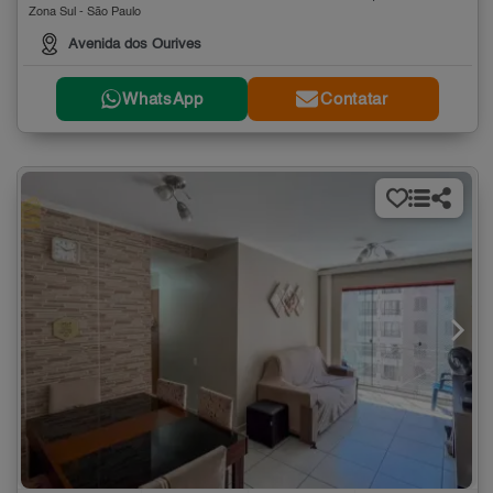
Zona Sul - São Paulo
Avenida dos Ourives
WhatsApp
Contatar