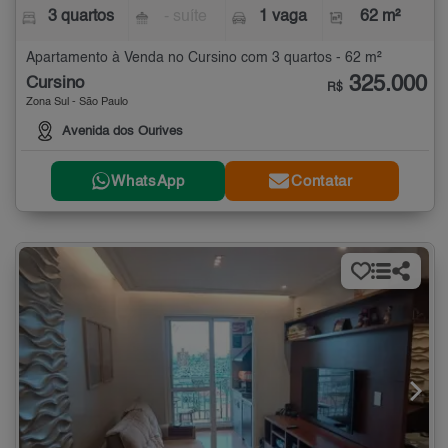
3 quartos
- suíte
1 vaga
62 m²
Apartamento à Venda no Cursino com 3 quartos - 62 m²
325.000
Cursino
R$
Zona Sul - São Paulo
Avenida dos Ourives
WhatsApp
Contatar