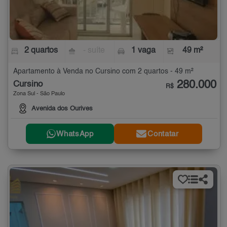
2 quartos
- suíte
1 vaga
49 m²
Apartamento à Venda no Cursino com 2 quartos - 49 m²
280.000
Cursino
R$
Zona Sul - São Paulo
Avenida dos Ourives
WhatsApp
Contatar