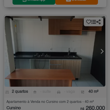
2 quartos
- suíte
- vaga
40 m²
Apartamento à Venda no Cursino com 2 quartos - 40 m²
260.000
Cursino
R$