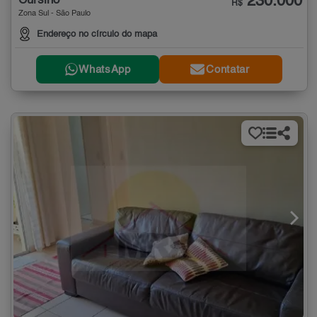
230.000
Cursino
R$
Zona Sul - São Paulo
Endereço no círculo do mapa
WhatsApp
Contatar