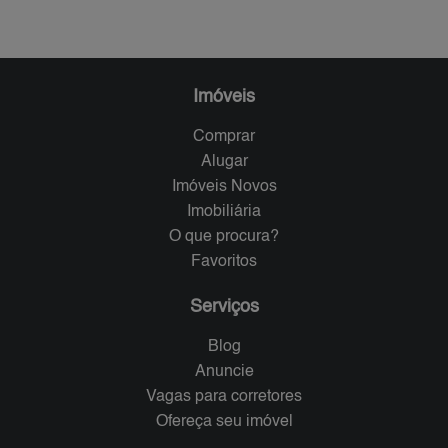
Imóveis
Comprar
Alugar
Imóveis Novos
Imobiliária
O que procura?
Favoritos
Serviços
Blog
Anuncie
Vagas para corretores
Ofereça seu imóvel