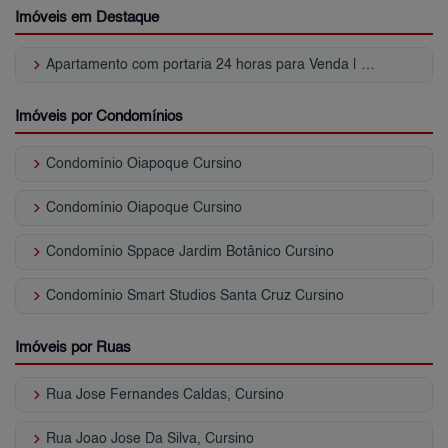
Imóveis em Destaque
keyboard_arrow_right
Apartamento com portaria 24 horas para Venda | Cursino
Imóveis por Condomínios
keyboard_arrow_right
Condomínio Oiapoque Cursino
keyboard_arrow_right
Condomínio Oiapoque Cursino
keyboard_arrow_right
Condomínio Sppace Jardim Botânico Cursino
keyboard_arrow_right
Condomínio Smart Studios Santa Cruz Cursino
Imóveis por Ruas
keyboard_arrow_right
Rua Jose Fernandes Caldas, Cursino
keyboard_arrow_right
Rua Joao Jose Da Silva, Cursino