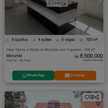
4 quartos
4 suítes
9 vagas
750 m²
Casa Térrea à Venda no Morumbi com 4 quartos - 750 m²
8.500.000
Morumbi
R$
Aceita Permuta
Zona Sul - São Paulo
WhatsApp
Contatar