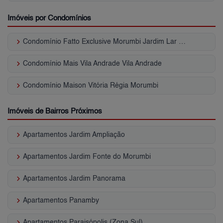
Imóveis por Condomínios
keyboard_arrow_right
Condomínio Fatto Exclusive Morumbi Jardim Lar São Paulo
keyboard_arrow_right
Condomínio Mais Vila Andrade Vila Andrade
keyboard_arrow_right
Condomínio Maison Vitória Régia Morumbi
Imóveis de Bairros Próximos
keyboard_arrow_right
Apartamentos Jardim Ampliação
keyboard_arrow_right
Apartamentos Jardim Fonte do Morumbi
keyboard_arrow_right
Apartamentos Jardim Panorama
keyboard_arrow_right
Apartamentos Panamby
keyboard_arrow_right
Apartamentos Paraisópolis (Zona Sul)