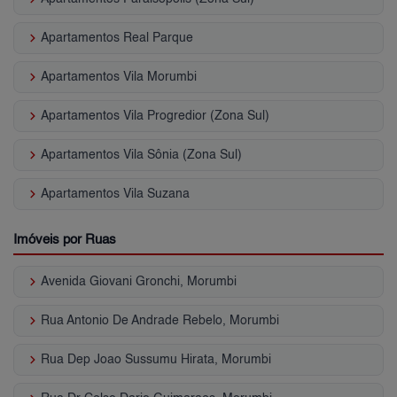
keyboard_arrow_right
Apartamentos Real Parque
keyboard_arrow_right
Apartamentos Vila Morumbi
keyboard_arrow_right
Apartamentos Vila Progredior (Zona Sul)
keyboard_arrow_right
Apartamentos Vila Sônia (Zona Sul)
keyboard_arrow_right
Apartamentos Vila Suzana
Imóveis por Ruas
keyboard_arrow_right
Avenida Giovani Gronchi, Morumbi
keyboard_arrow_right
Rua Antonio De Andrade Rebelo, Morumbi
keyboard_arrow_right
Rua Dep Joao Sussumu Hirata, Morumbi