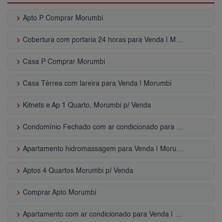
keyboard_arrow_right
Apto P Comprar Morumbi
keyboard_arrow_right
Cobertura com portaria 24 horas para Venda | Morumbi
keyboard_arrow_right
Casa P Comprar Morumbi
keyboard_arrow_right
Casa Térrea com lareira para Venda | Morumbi
keyboard_arrow_right
Kitnets e Ap 1 Quarto, Morumbi p/ Venda
keyboard_arrow_right
Condomínio Fechado com ar condicionado para Venda | Morumbi
keyboard_arrow_right
Apartamento hidromassagem para Venda | Morumbi
keyboard_arrow_right
Aptos 4 Quartos Morumbi p/ Venda
keyboard_arrow_right
Comprar Apto Morumbi
keyboard_arrow_right
Apartamento com ar condicionado para Venda | Morumbi