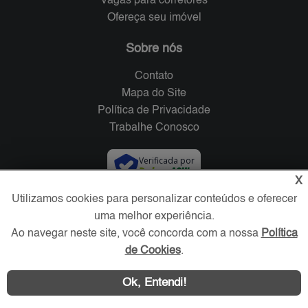
Vagas para corretores
Ofereça seu imóvel
Sobre nós
Contato
Mapa do Site
Política de Privacidade
Trabalhe Conosco
Verificada por
X
Utilizamos cookies para personalizar conteúdos e oferecer
Redes Sociais
uma melhor experiência.
Ao navegar neste site, você concorda com a nossa
Política
de Cookies
.
Ok, Entendi!