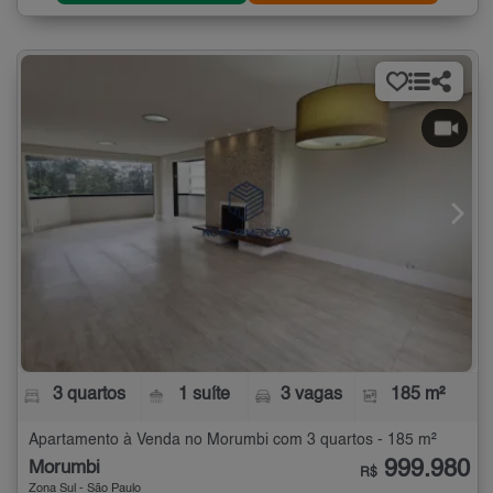
3 quartos
1 suíte
3 vagas
185 m²
Apartamento à Venda no Morumbi com 3 quartos - 185 m²
999.980
Morumbi
R$
Zona Sul - São Paulo