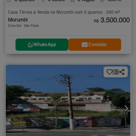
5 quartos
3 suítes
3 vagas
550 m²
Casa Térrea à Venda no Morumbi com 5 quartos - 550 m²
3.500.000
Morumbi
R$
Zona Sul - São Paulo
WhatsApp
Contatar