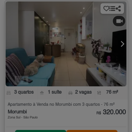
3 quartos
1 suíte
2 vagas
76 m²
Apartamento à Venda no Morumbi com 3 quartos - 76 m²
320.000
Morumbi
R$
Zona Sul - São Paulo