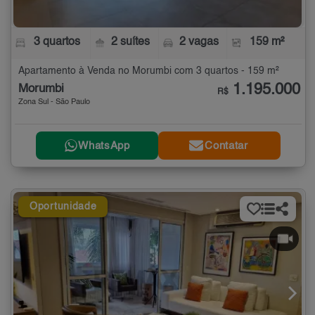
3 quartos
2 suítes
2 vagas
159 m²
Apartamento à Venda no Morumbi com 3 quartos - 159 m²
1.195.000
Morumbi
R$
Zona Sul - São Paulo
WhatsApp
Contatar
Oportunidade