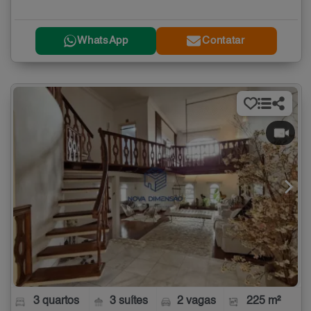
WhatsApp
Contatar
3 quartos
3 suítes
2 vagas
225 m²