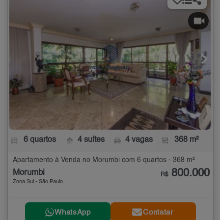
6 quartos
4 suítes
4 vagas
368 m²
Apartamento à Venda no Morumbi com 6 quartos - 368 m²
800.000
Morumbi
R$
Zona Sul - São Paulo
WhatsApp
Contatar