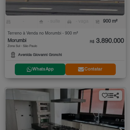
-
- suíte
- vaga
900 m²
Terreno à Venda no Morumbi - 900 m²
3.890.000
Morumbi
R$
Zona Sul - São Paulo
Avenida Giovanni Gronchi
WhatsApp
Contatar