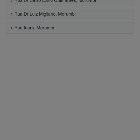
keyboard_arrow_right
Rua Dr Celso Dario Guimaraes, Morumbi
keyboard_arrow_right
Rua Dr Luiz Migliano, Morumbi
keyboard_arrow_right
Rua Iuara, Morumbi