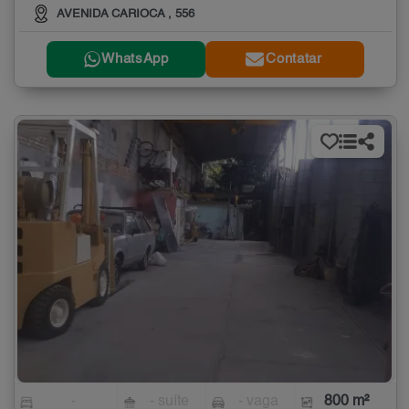
AVENIDA CARIOCA , 556
WhatsApp
Contatar
-
- suíte
- vaga
800 m²