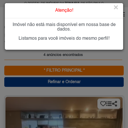
O PORTAL DE IMÓVEIS DA
ZONA SUL
DE SÃO PAULO
×
Atenção!
Imóvel não está mais disponível em nossa base de
HOME
ZONA SUL
COMPRAR
VILA CARIOCA
dados.
Imóveis à Venda na Vila Carioca, Zona Sul de São Paulo
Listamos para você imóveis do mesmo perfil!
Vila Carioca (Zona Sul), Zona Sul
4 anúncios encontrados
* FILTRO PRINCIPAL *
Refinar e Ordenar