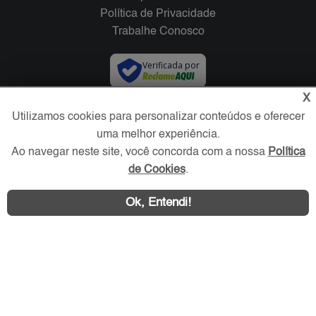
Política de Privacidade
Trabalhe Conosco
Verificada por
X
Redes Sociais
Utilizamos cookies para personalizar conteúdos e oferecer
uma melhor experiência.
Ao navegar neste site, você concorda com a nossa
Política
de Cookies
.
Ok, Entendi!
Área exclusiva aos anunciantes,
acesse sua conta: