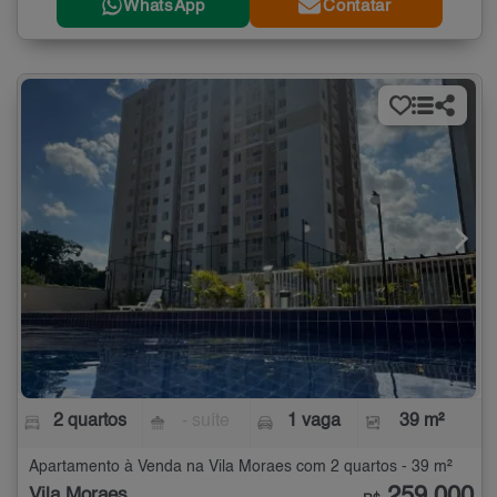
WhatsApp
Contatar
2 quartos
- suíte
1 vaga
39 m²
Apartamento à Venda na Vila Moraes com 2 quartos - 39 m²
Vila Moraes