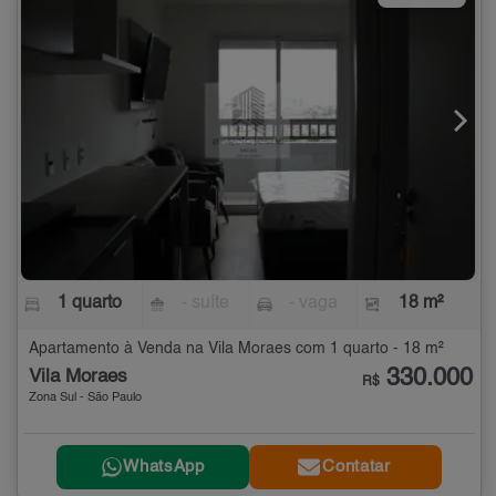
1 quarto
- suíte
- vaga
18 m²
Apartamento à Venda na Vila Moraes com 1 quarto - 18 m²
330.000
Vila Moraes
R$
Zona Sul - São Paulo
WhatsApp
Contatar