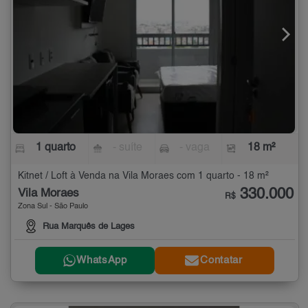
1 quarto
- suíte
- vaga
18 m²
Kitnet / Loft à Venda na Vila Moraes com 1 quarto - 18 m²
330.000
Vila Moraes
R$
Zona Sul - São Paulo
Rua Marquês de Lages
WhatsApp
Contatar