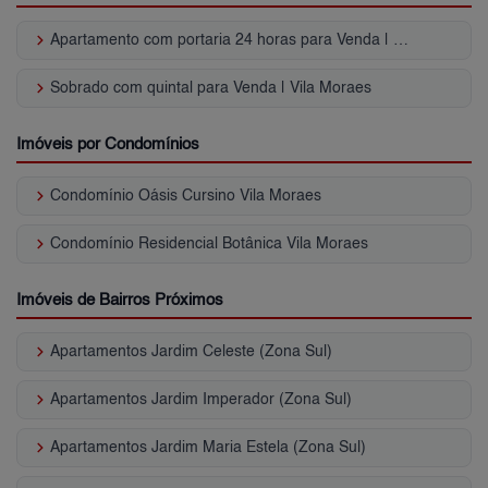
keyboard_arrow_right
Apartamento com portaria 24 horas para Venda | Vila Moraes
keyboard_arrow_right
Sobrado com quintal para Venda | Vila Moraes
Imóveis por Condomínios
keyboard_arrow_right
Condomínio Oásis Cursino Vila Moraes
keyboard_arrow_right
Condomínio Residencial Botânica Vila Moraes
Imóveis de Bairros Próximos
keyboard_arrow_right
Apartamentos Jardim Celeste (Zona Sul)
keyboard_arrow_right
Apartamentos Jardim Imperador (Zona Sul)
keyboard_arrow_right
Apartamentos Jardim Maria Estela (Zona Sul)