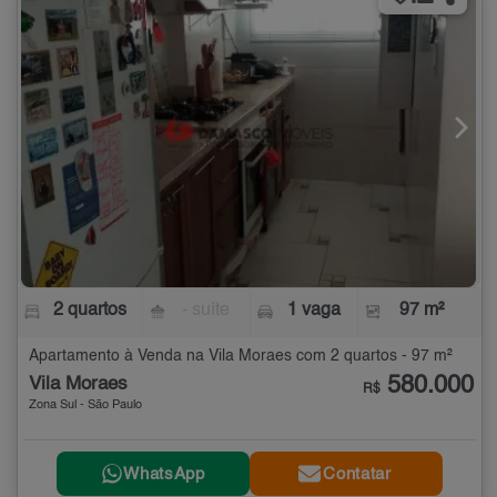
2 quartos
- suíte
1 vaga
97 m²
Apartamento à Venda na Vila Moraes com 2 quartos - 97 m²
580.000
Vila Moraes
R$
Zona Sul - São Paulo
WhatsApp
Contatar