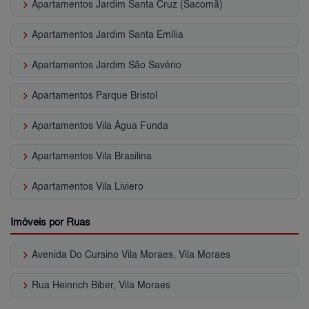
keyboard_arrow_right
Apartamentos Jardim Santa Cruz (Sacomã)
keyboard_arrow_right
Apartamentos Jardim Santa Emília
keyboard_arrow_right
Apartamentos Jardim São Savério
keyboard_arrow_right
Apartamentos Parque Bristol
keyboard_arrow_right
Apartamentos Vila Água Funda
keyboard_arrow_right
Apartamentos Vila Brasilina
keyboard_arrow_right
Apartamentos Vila Liviero
Imóveis por Ruas
keyboard_arrow_right
Avenida Do Cursino Vila Moraes, Vila Moraes
keyboard_arrow_right
Rua Heinrich Biber, Vila Moraes