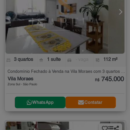
3 quartos
1 suíte
- vaga
112 m²
Condomínio Fechado à Venda na Vila Moraes com 3 quartos - 112 m²
745.000
Vila Moraes
R$
Zona Sul - São Paulo
WhatsApp
Contatar