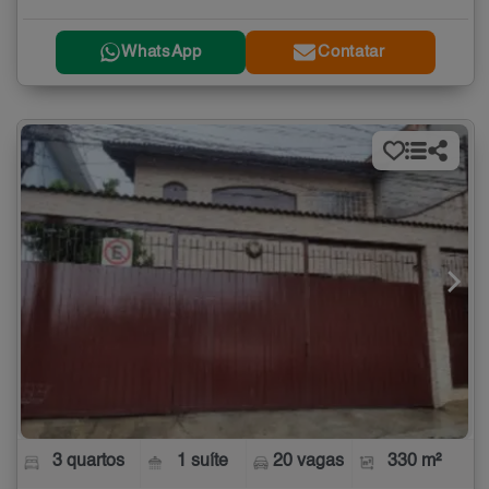
WhatsApp
Contatar
3 quartos
1 suíte
20 vagas
330 m²