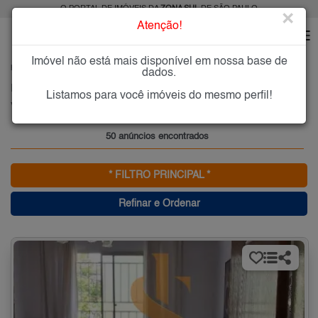
O PORTAL DE IMÓVEIS DA
ZONA SUL
DE SÃO PAULO
×
Atenção!
Imóvel não está mais disponível em nossa base de
HOME
ZONA SUL
COMPRAR
VILA MORAES
dados.
Imóveis à Venda na Vila Moraes, Zona Sul de São Paulo
Listamos para você imóveis do mesmo perfil!
Vila Moraes, Zona Sul
50 anúncios encontrados
* FILTRO PRINCIPAL *
Refinar e Ordenar