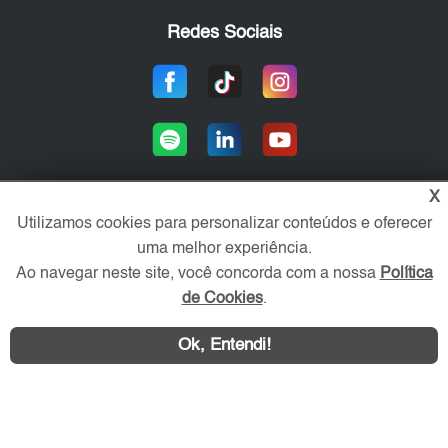
Redes Sociais
X
Utilizamos cookies para personalizar conteúdos e oferecer
Área exclusiva aos anunciantes,
uma melhor experiência.
acesse sua conta:
Ao navegar neste site, você concorda com a nossa
Política
de Cookies
.
Ok, Entendi!
WhatsApp
Contatar