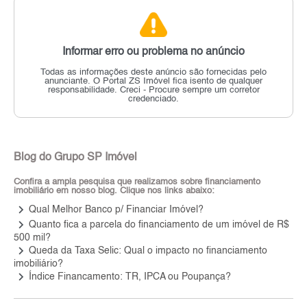
Informar erro ou problema no anúncio
Todas as informações deste anúncio são fornecidas pelo
anunciante.
O Portal ZS Imóvel fica isento de qualquer
responsabilidade.
Creci - Procure sempre um corretor
credenciado.
Blog do Grupo SP Imóvel
Confira a ampla pesquisa que realizamos sobre financiamento
imobiliário em nosso blog. Clique nos links abaixo:
keyboard_arrow_right
Qual Melhor Banco p/ Financiar Imóvel?
keyboard_arrow_right
Quanto fica a parcela do financiamento de um imóvel de R$
500 mil?
keyboard_arrow_right
Queda da Taxa Selic: Qual o impacto no financiamento
imobiliário?
keyboard_arrow_right
Índice Financamento: TR, IPCA ou Poupança?