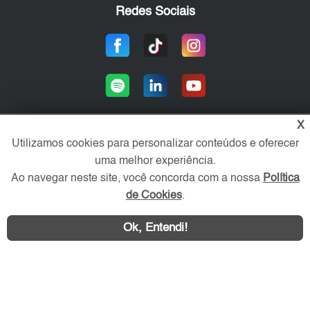
Redes Sociais
X
Utilizamos cookies para personalizar conteúdos e oferecer
Área exclusiva aos anunciantes,
uma melhor experiência.
acesse sua conta:
Ao navegar neste site, você concorda com a nossa
Política
de Cookies
.
Ok, Entendi!
WhatsApp
Contatar