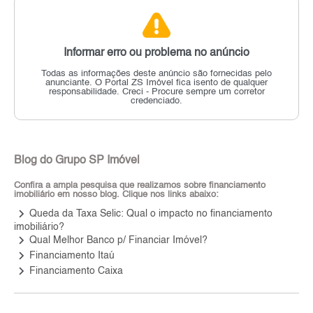
Informar erro ou problema no anúncio
Todas as informações deste anúncio são fornecidas pelo
anunciante.
O Portal ZS Imóvel fica isento de qualquer
responsabilidade.
Creci - Procure sempre um corretor
credenciado.
Blog do Grupo SP Imóvel
Confira a ampla pesquisa que realizamos sobre financiamento
imobiliário em nosso blog. Clique nos links abaixo:
keyboard_arrow_right
Queda da Taxa Selic: Qual o impacto no financiamento
imobiliário?
keyboard_arrow_right
Qual Melhor Banco p/ Financiar Imóvel?
keyboard_arrow_right
Financiamento Itaú
keyboard_arrow_right
Financiamento Caixa