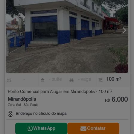
-
- suíte
- vaga
100 m²
Ponto Comercial para Alugar em Mirandópolis - 100 m²
6.000
Mirandópolis
R$
Zona Sul - São Paulo
Endereço no círculo do mapa
WhatsApp
Contatar