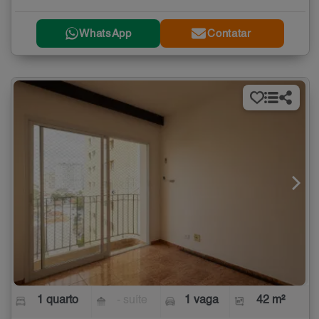
WhatsApp
Contatar
1 quarto
- suíte
1 vaga
42 m²