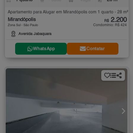
1 quarto
- suíte
- vaga
28 m²
Apartamento para Alugar em Mirandópolis com 1 quarto - 28 m²
2.200
Mirandópolis
R$
Condomínio: R$ 424
Zona Sul - São Paulo
Avenida Jabaquara
WhatsApp
Contatar