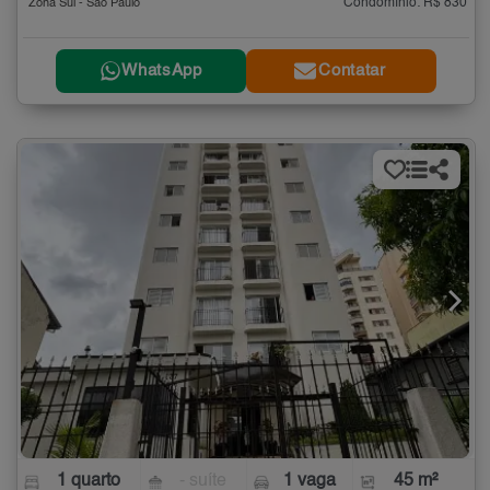
Condomínio: R$ 830
Zona Sul - São Paulo
WhatsApp
Contatar
1 quarto
- suíte
1 vaga
45 m²