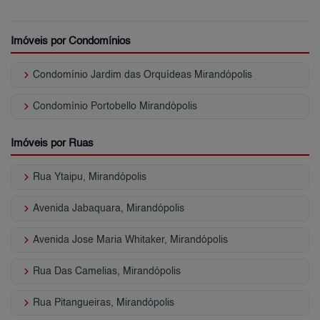
Imóveis por Condomínios
keyboard_arrow_right
Condomínio Jardim das Orquídeas Mirandópolis
keyboard_arrow_right
Condomínio Portobello Mirandópolis
Imóveis por Ruas
keyboard_arrow_right
Rua Ytaipu, Mirandópolis
keyboard_arrow_right
Avenida Jabaquara, Mirandópolis
keyboard_arrow_right
Avenida Jose Maria Whitaker, Mirandópolis
keyboard_arrow_right
Rua Das Camelias, Mirandópolis
keyboard_arrow_right
Rua Pitangueiras, Mirandópolis