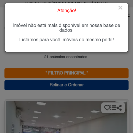
O PORTAL DE IMÓVEIS DA
ZONA SUL
DE SÃO PAULO
×
Atenção!
Imóvel não está mais disponível em nossa base de
HOME
ZONA SUL
ALUGAR
MIRANDÓPOLIS
dados.
Imóveis para Alugar em Mirandópolis, Zona Sul de São Paulo, SP
Listamos para você imóveis do mesmo perfil!
Mirandópolis, Zona Sul
21 anúncios encontrados
* FILTRO PRINCIPAL *
Refinar e Ordenar