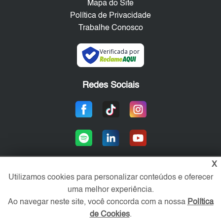
Mapa do Site
Política de Privacidade
Trabalhe Conosco
Verificada por
Redes Sociais
X
Utilizamos cookies para personalizar conteúdos e oferecer
Área exclusiva aos anunciantes,
uma melhor experiência.
acesse sua conta:
Ao navegar neste site, você concorda com a nossa
Política
de Cookies
.