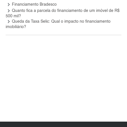
keyboard_arrow_right
Financiamento Bradesco
keyboard_arrow_right
Quanto fica a parcela do financiamento de um imóvel de R$
500 mil?
keyboard_arrow_right
Queda da Taxa Selic: Qual o impacto no financiamento
imobiliário?