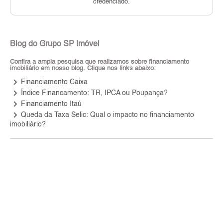
credenciado.
Blog do Grupo SP Imóvel
Confira a ampla pesquisa que realizamos sobre financiamento
imobiliário em nosso blog. Clique nos links abaixo:
keyboard_arrow_right
Financiamento Caixa
keyboard_arrow_right
Índice Financamento: TR, IPCA ou Poupança?
keyboard_arrow_right
Financiamento Itaú
keyboard_arrow_right
Queda da Taxa Selic: Qual o impacto no financiamento
imobiliário?