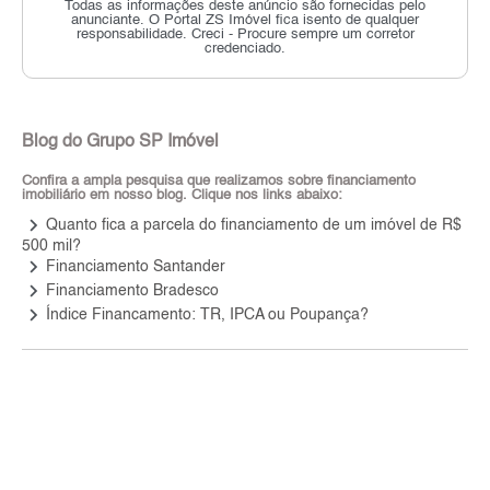
Todas as informações deste anúncio são fornecidas pelo
anunciante.
O Portal ZS Imóvel fica isento de qualquer
responsabilidade.
Creci - Procure sempre um corretor
credenciado.
Blog do Grupo SP Imóvel
Confira a ampla pesquisa que realizamos sobre financiamento
imobiliário em nosso blog. Clique nos links abaixo:
keyboard_arrow_right
Quanto fica a parcela do financiamento de um imóvel de R$
500 mil?
keyboard_arrow_right
Financiamento Santander
keyboard_arrow_right
Financiamento Bradesco
keyboard_arrow_right
Índice Financamento: TR, IPCA ou Poupança?