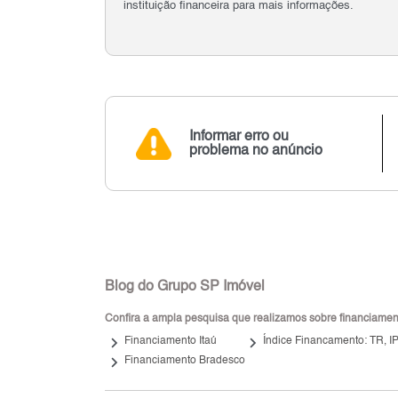
instituição financeira para mais informações.
Informar erro ou
problema no anúncio
Blog do Grupo SP Imóvel
Confira a ampla pesquisa que realizamos sobre financiamento
keyboard_arrow_right
keyboard_arrow_right
Financiamento Itaú
Índice Financamento: TR, 
keyboard_arrow_right
Financiamento Bradesco