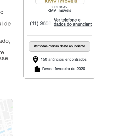
CRECI: 37.570-J
KMV Imóveis
to
Ver telefone e
l de
(11) 9658...
dados do anunciante
ado,
Ver todas ofertas deste anunciante
re
sse
150
anúncios encontrados
Desde
fevereiro de 2020