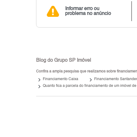
Informar erro ou
problema no anúncio
Blog do Grupo SP Imóvel
Confira a ampla pesquisa que realizamos sobre financiamento
keyboard_arrow_right
keyboard_arrow_right
Financiamento Caixa
Financiamento Santande
keyboard_arrow_right
Quanto fica a parcela do financiamento de um imóvel de