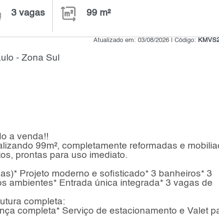
3 vagas
99 m²
Atualizado em: 03/08/2026 | Código:
KMVS2
ulo - Zona Sul
do a venda!!
otalizando 99m², completamente reformadas e mobili
tos, prontas para uso imediato.
das)* Projeto moderno e sofisticado* 3 banheiros* 3
s ambientes* Entrada única integrada* 3 vagas de
rutura completa:
ança completa* Serviço de estacionamento e Valet p