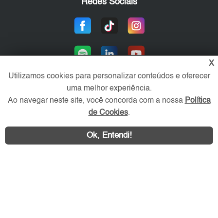
Redes Sociais
X
Utilizamos cookies para personalizar conteúdos e oferecer
uma melhor experiência.
Ao navegar neste site, você concorda com a nossa
Política
Área exclusiva aos anunciantes,
acesse sua conta:
de Cookies
.
Ok, Entendi!
WhatsApp
Contatar