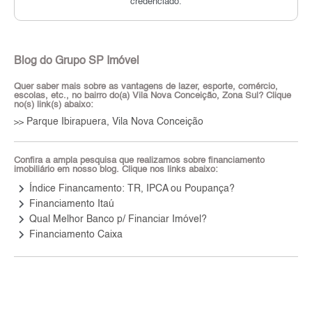
credenciado.
Blog do Grupo SP Imóvel
Quer saber mais sobre as vantagens de lazer, esporte, comércio,
escolas, etc., no bairro do(a) Vila Nova Conceição, Zona Sul? Clique
no(s) link(s) abaixo:
Parque Ibirapuera, Vila Nova Conceição
>>
Confira a ampla pesquisa que realizamos sobre financiamento
imobiliário em nosso blog. Clique nos links abaixo:
keyboard_arrow_right
Índice Financamento: TR, IPCA ou Poupança?
keyboard_arrow_right
Financiamento Itaú
keyboard_arrow_right
Qual Melhor Banco p/ Financiar Imóvel?
keyboard_arrow_right
Financiamento Caixa