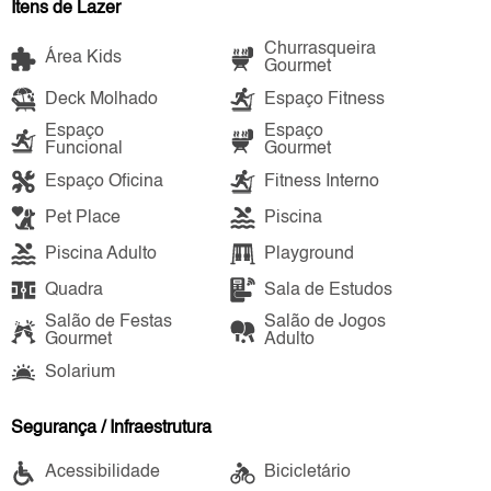
Itens de Lazer
Churrasqueira
Área Kids
Gourmet
Deck Molhado
Espaço Fitness
Espaço
Espaço
Funcional
Gourmet
Espaço Oficina
Fitness Interno
Pet Place
Piscina
Piscina Adulto
Playground
Quadra
Sala de Estudos
Salão de Festas
Salão de Jogos
Gourmet
Adulto
Solarium
Segurança / Infraestrutura
Acessibilidade
Bicicletário