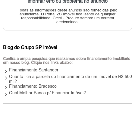
Informar erro ou problema no anúncio
Todas as informações deste anúncio são fornecidas pelo
anunciante.
O Portal ZS Imóvel fica isento de qualquer
responsabilidade.
Creci - Procure sempre um corretor
credenciado.
Blog do Grupo SP Imóvel
Confira a ampla pesquisa que realizamos sobre financiamento imobiliário
em nosso blog. Clique nos links abaixo:
keyboard_arrow_right
Financiamento Santander
keyboard_arrow_right
Quanto fica a parcela do financiamento de um imóvel de R$ 500
mil?
keyboard_arrow_right
Financiamento Bradesco
keyboard_arrow_right
Qual Melhor Banco p/ Financiar Imóvel?