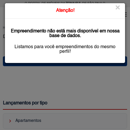
O PORTAL DE IMÓVEIS DA
ZONA SUL
DE SÃO PAULO
×
Atenção!
HOME
LANÇAMENTOS
SÃO PAULO
(ZONA SUL)
Empreendimento não está mais disponível em nossa
base de dados.
DESTAQUES: Imóveis na Zona Sul de SP
Listamos para você empreendimentos do mesmo
0 anúncio(s) encontrado(s)
perfil!
* FILTRO PRINCIPAL *
Lançamentos por tipo
keyboard_arrow_right
Apartamentos