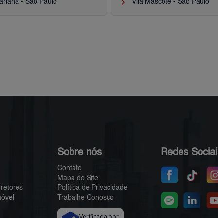
keyboard_arrow_right
ariana - São Paulo
Vila Mascote - São Paulo
Sobre nós
Redes Sociai
Contato
Mapa do Site
rretores
Política de Privacidade
móvel
Trabalhe Conosco
Verificada por