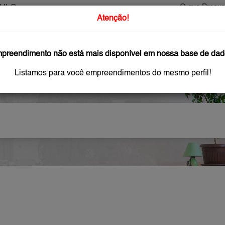
AULO
O que Procur
Atenção!
GAR
IMÓVEIS NOVOS
IMOBILIÁRIAS
OFEREÇA
preendimento não está mais disponível em nossa base de dad
Listamos para você empreendimentos do mesmo perfil!