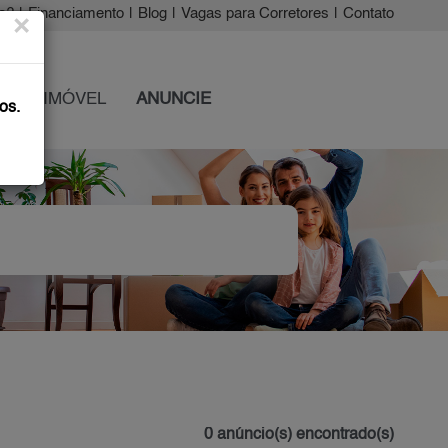
a?
|
Financiamento
|
Blog
|
Vagas para Corretores
|
Contato
×
 SEU IMÓVEL
ANUNCIE
os.
0 anúncio(s) encontrado(s)