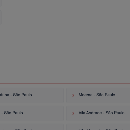
keyboard_arrow_right
atuba - São Paulo
Moema - São Paulo
keyboard_arrow_right
 - São Paulo
Vila Andrade - São Paulo