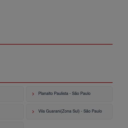
keyboard_arrow_right
Planalto Paulista - São Paulo
keyboard_arrow_right
Vila Guarani(Zona Sul) - São Paulo