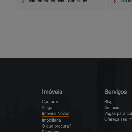
keyboard_arrow_right
keyboard_arrow_right
Vila Independência - São Paulo
Vila M
Imóveis
Serviços
Comprar
Blog
Alugar
Anuncie
Imóveis Novos
Vagas para co
Ofereça seu i
Imobiliária
O que procura?