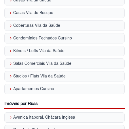
keyboard_arrow_right
Casas Vila da Saúde
keyboard_arrow_right
Casas Vila do Bosque
keyboard_arrow_right
Coberturas Vila da Saúde
keyboard_arrow_right
Condomínios Fechados Cursino
keyboard_arrow_right
Kitnets / Lofts Vila da Saúde
keyboard_arrow_right
Salas Comerciais Vila da Saúde
keyboard_arrow_right
Studios / Flats Vila da Saúde
keyboard_arrow_right
Apartamentos Cursino
Imóveis por Ruas
keyboard_arrow_right
Avenida Itaborai, Chácara Inglesa