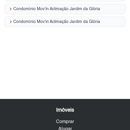
keyboard_arrow_right
Condomínio Mov'in Aclimação Jardim da Glória
keyboard_arrow_right
Condomínio Mov'in Aclimação Jardim da Glória
Imóveis
Comprar
Alugar