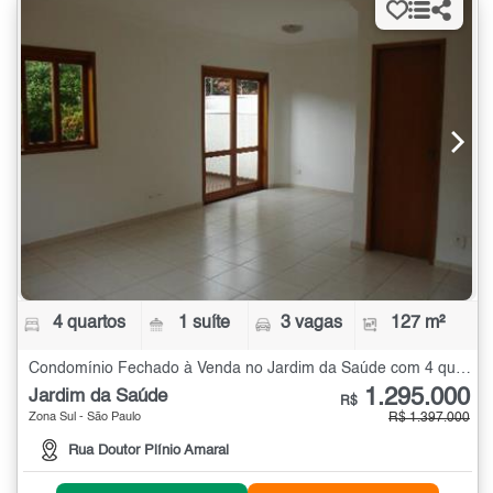
4 quartos
1 suíte
3 vagas
127 m²
Condomínio Fechado à Venda no Jardim da Saúde com 4 quartos - 127 m²
1.295.000
Jardim da Saúde
R$
Zona Sul - São Paulo
R$ 1.397.000
Rua Doutor Plínio Amaral