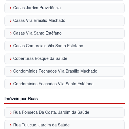
keyboard_arrow_right
Casas Jardim Previdência
keyboard_arrow_right
Casas Vila Brasílio Machado
keyboard_arrow_right
Casas Vila Santo Estéfano
keyboard_arrow_right
Casas Comerciais Vila Santo Estéfano
keyboard_arrow_right
Coberturas Bosque da Saúde
keyboard_arrow_right
Condomínios Fechados Vila Brasílio Machado
keyboard_arrow_right
Condomínios Fechados Vila Santo Estéfano
Imóveis por Ruas
keyboard_arrow_right
Rua Fonseca Da Costa, Jardim da Saúde
keyboard_arrow_right
Rua Tuiucue, Jardim da Saúde