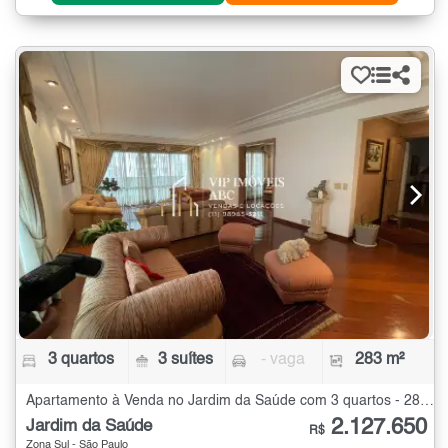
3 quartos
3 suítes
- vaga
283 m²
Apartamento à Venda no Jardim da Saúde com 3 quartos - 283 m²
2.127.650
Jardim da Saúde
R$
Zona Sul - São Paulo