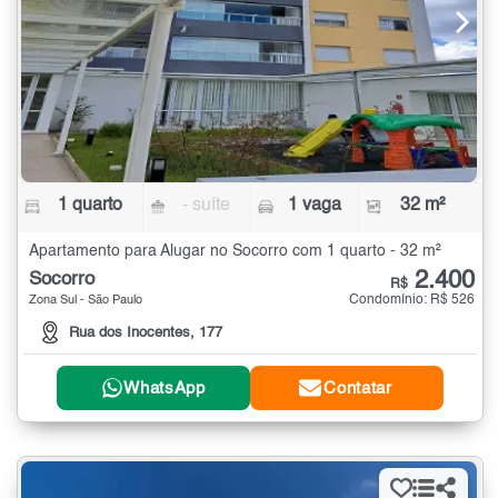
1 quarto
- suíte
1 vaga
32 m²
Apartamento para Alugar no Socorro com 1 quarto - 32 m²
2.400
Socorro
R$
Condomínio: R$ 526
Zona Sul - São Paulo
Rua dos Inocentes, 177
WhatsApp
Contatar