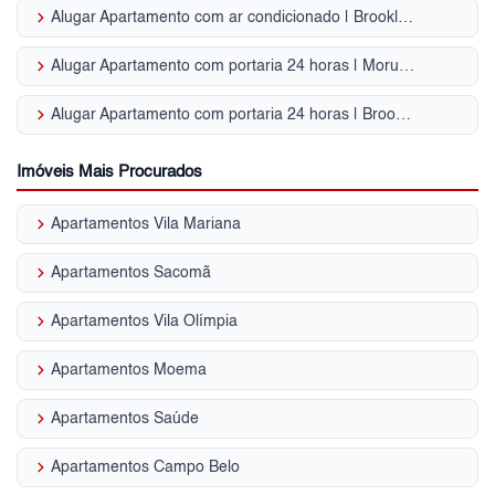
keyboard_arrow_right
Alugar Apartamento com ar condicionado | Brooklin Paulista
keyboard_arrow_right
Alugar Apartamento com portaria 24 horas | Morumbi
keyboard_arrow_right
Alugar Apartamento com portaria 24 horas | Brooklin
Imóveis Mais Procurados
keyboard_arrow_right
Apartamentos Vila Mariana
keyboard_arrow_right
Apartamentos Sacomã
keyboard_arrow_right
Apartamentos Vila Olímpia
keyboard_arrow_right
Apartamentos Moema
keyboard_arrow_right
Apartamentos Saúde
keyboard_arrow_right
Apartamentos Campo Belo