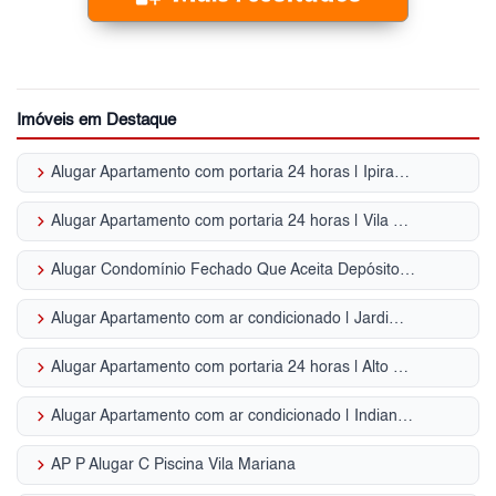
Imóveis em Destaque
keyboard_arrow_right
Alugar Apartamento com portaria 24 horas | Ipiranga
keyboard_arrow_right
Alugar Apartamento com portaria 24 horas | Vila Olímpia (Zona Sul)
keyboard_arrow_right
Alugar Condomínio Fechado Que Aceita Depósito ou Caução na ZS - SP
keyboard_arrow_right
Alugar Apartamento com ar condicionado | Jardim Marajoara
keyboard_arrow_right
Alugar Apartamento com portaria 24 horas | Alto da Boa Vista
keyboard_arrow_right
Alugar Apartamento com ar condicionado | Indianópolis
keyboard_arrow_right
AP P Alugar C Piscina Vila Mariana