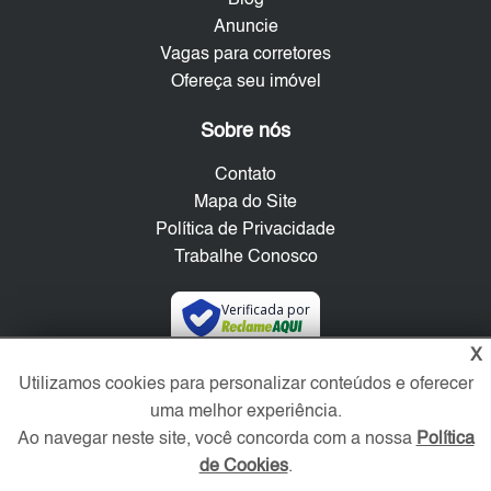
Blog
Anuncie
Vagas para corretores
Ofereça seu imóvel
Sobre nós
Contato
Mapa do Site
Política de Privacidade
Trabalhe Conosco
Verificada por
X
Redes Sociais
Utilizamos cookies para personalizar conteúdos e oferecer
uma melhor experiência.
Ao navegar neste site, você concorda com a nossa
Política
de Cookies
.