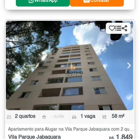
WhatsApp
Contatar
2 quartos
- suíte
1 vaga
58 m²
Apartamento para Alugar na Vila Parque Jabaquara com 2 quartos - 58 m²
1.849
Vila Parque Jabaquara
R$