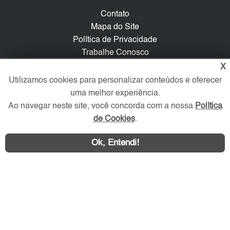
Contato
Mapa do Site
Política de Privacidade
Trabalhe Conosco
X
Verificada por
Utilizamos cookies para personalizar conteúdos e oferecer
uma melhor experiência.
Ao navegar neste site, você concorda com a nossa
Política
Redes Sociais
de Cookies
.
Ok, Entendi!
Área exclusiva aos anunciantes,
acesse sua conta: