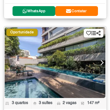
WhatsApp
Contatar
Oportunidade
3 quartos
3 suítes
2 vagas
147 m²