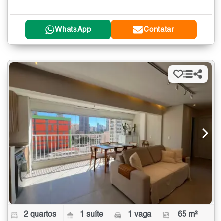
WhatsApp
Contatar
2 quartos
1 suíte
1 vaga
65 m²