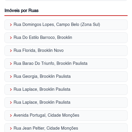
Imóveis por Ruas
keyboard_arrow_right
Rua Domingos Lopes, Campo Belo (Zona Sul)
keyboard_arrow_right
Rua Do Estilo Barroco, Brooklin
keyboard_arrow_right
Rua Florida, Brooklin Novo
keyboard_arrow_right
Rua Barao Do Triunfo, Brooklin Paulista
keyboard_arrow_right
Rua Georgia, Brooklin Paulista
keyboard_arrow_right
Rua Laplace, Brooklin Paulista
keyboard_arrow_right
Rua Laplace, Brooklin Paulista
keyboard_arrow_right
Avenida Portugal, Cidade Monções
keyboard_arrow_right
Rua Jean Peltier, Cidade Monções