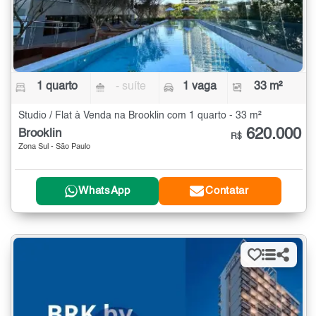
1 quarto
- suíte
1 vaga
33 m²
Studio / Flat à Venda na Brooklin com 1 quarto - 33 m²
620.000
Brooklin
R$
Zona Sul - São Paulo
WhatsApp
Contatar