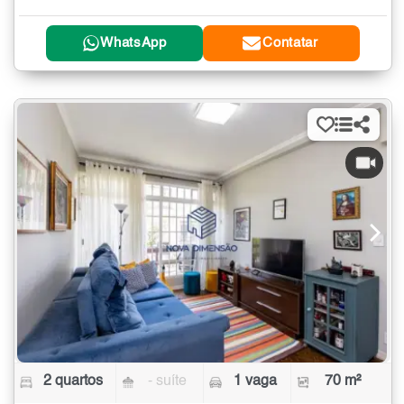
WhatsApp
Contatar
2 quartos
- suíte
1 vaga
70 m²