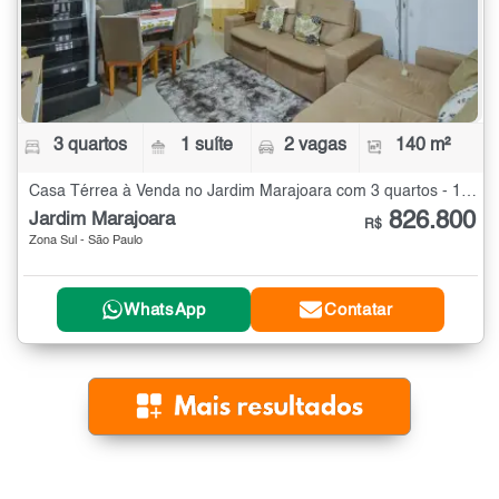
3 quartos
1 suíte
2 vagas
140 m²
Casa Térrea à Venda no Jardim Marajoara com 3 quartos - 140 m²
826.800
Jardim Marajoara
R$
Zona Sul - São Paulo
WhatsApp
Contatar