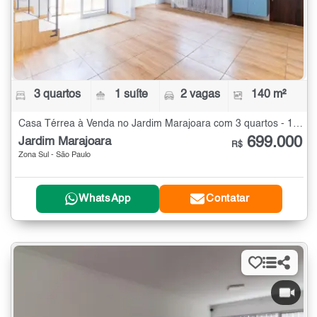
3 quartos
1 suíte
2 vagas
140 m²
Casa Térrea à Venda no Jardim Marajoara com 3 quartos - 140 m²
699.000
Jardim Marajoara
R$
Zona Sul - São Paulo
WhatsApp
Contatar