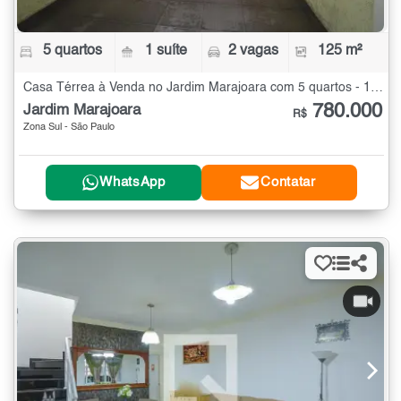
5 quartos
1 suíte
2 vagas
125 m²
Casa Térrea à Venda no Jardim Marajoara com 5 quartos - 125 m²
780.000
Jardim Marajoara
R$
Zona Sul - São Paulo
WhatsApp
Contatar