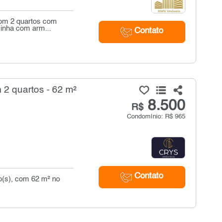
com 2 quartos com
inha com arm...
Contato
 2 quartos - 62 m²
8.500
R$
Condomínio: R$ 965
Contato
io(s), com 62 m² no