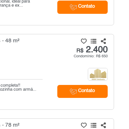
onal, ideal para
rança e ex...
Contato
 - 48 m²
2.400
R$
Condomínio: R$ 650
 completa!!
cozinha com armá...
Contato
 - 78 m²