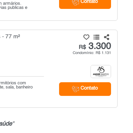
Contato
m armários.
ias publicas e
 - 77 m²
3.300
R$
Condomínio: R$ 1.131
rmitórios com
, sala, banheiro
Contato
aúde
"