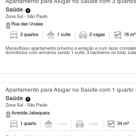
Apartamento para Alugar no Saúde com 3 quartos
Saúde
-
Zona Sul - São Paulo
Rua das Uvaias
3 quartos
1 suíte
2 vagas
78 m²
Maravilhoso apartamento próximo a estação e com lazer complet
dormitórios com armários sendo 1 suíte, 3 banheiros no total, sala
Apartamento para Alugar no Saúde com 1 quarto 
Saúde
-
Zona Sul - São Paulo
Avenida Jabaquara
1 quarto
- suíte
- vaga
34 m²