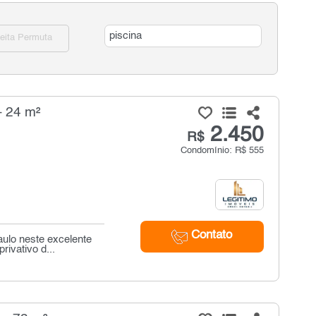
eita Permuta
- 24 m²
2.450
R$
Condomínio: R$ 555
Contato
ulo neste excelente
ivativo d...