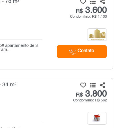
 - 78 m²
3.600
R$
Condomínio: R$ 1.100
o!! apartamento de 3
 am...
Contato
- 34 m²
3.800
R$
Condomínio: R$ 562