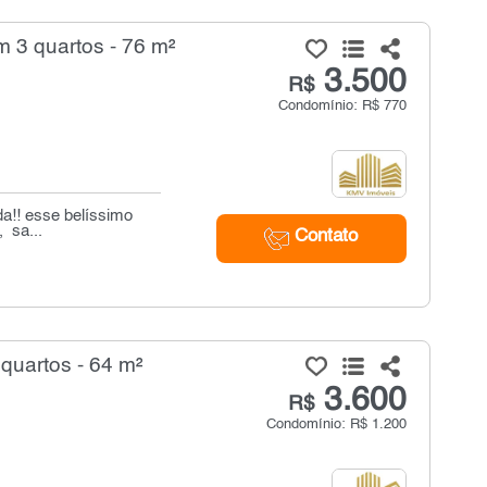
 3 quartos - 76 m²
3.500
R$
Condomínio: R$ 770
da!! esse belíssimo
 sa...
Contato
quartos - 64 m²
3.600
R$
Condomínio: R$ 1.200