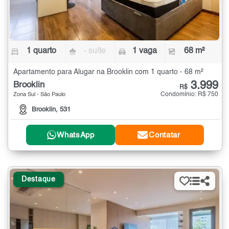
1 quarto
- suíte
1 vaga
68 m²
Apartamento para Alugar na Brooklin com 1 quarto - 68 m²
3.999
Brooklin
R$
Condomínio: R$ 750
Zona Sul - São Paulo
Brooklin, 531
WhatsApp
Contatar
Destaque