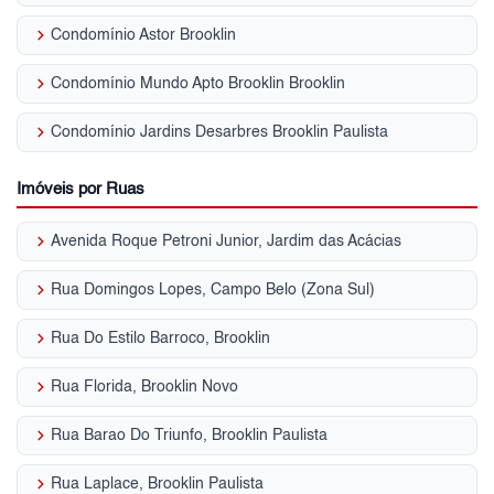
keyboard_arrow_right
Condomínio Astor Brooklin
keyboard_arrow_right
Condomínio Mundo Apto Brooklin Brooklin
keyboard_arrow_right
Condomínio Jardins Desarbres Brooklin Paulista
Imóveis por Ruas
keyboard_arrow_right
Avenida Roque Petroni Junior, Jardim das Acácias
keyboard_arrow_right
Rua Domingos Lopes, Campo Belo (Zona Sul)
keyboard_arrow_right
Rua Do Estilo Barroco, Brooklin
keyboard_arrow_right
Rua Florida, Brooklin Novo
keyboard_arrow_right
Rua Barao Do Triunfo, Brooklin Paulista
keyboard_arrow_right
Rua Laplace, Brooklin Paulista