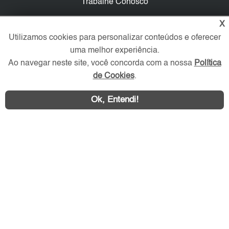
Trabalhe Conosco
X
Verificada por
Utilizamos cookies para personalizar conteúdos e oferecer
uma melhor experiência.
Redes Sociais
Ao navegar neste site, você concorda com a nossa
Política
de Cookies
.
Ok, Entendi!
Área exclusiva aos anunciantes,
acesse sua conta: