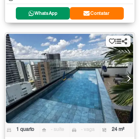
WhatsApp
Contatar
1 quarto
- suíte
- vaga
24 m²