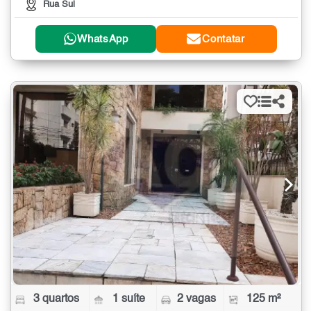
Rua Sul
WhatsApp
Contatar
3 quartos
1 suíte
2 vagas
125 m²