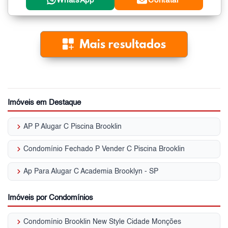
WhatsApp
Contatar
Imóveis em Destaque
keyboard_arrow_right
AP P Alugar C Piscina Brooklin
keyboard_arrow_right
Condomínio Fechado P Vender C Piscina Brooklin
keyboard_arrow_right
Ap Para Alugar C Academia Brooklyn - SP
Imóveis por Condomínios
keyboard_arrow_right
Condomínio Brooklin New Style Cidade Monções