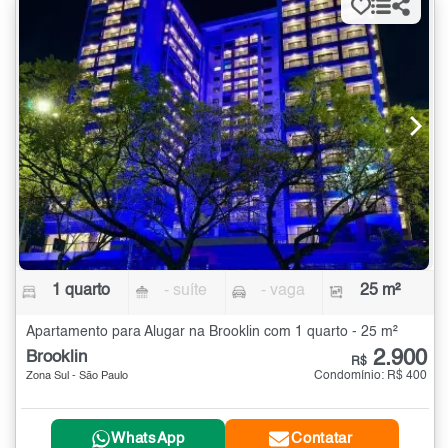
1 quarto
- suíte
- vaga
25 m²
Apartamento para Alugar na Brooklin com 1 quarto - 25 m²
2.900
Brooklin
R$
Condomínio: R$ 400
Zona Sul - São Paulo
WhatsApp
Contatar