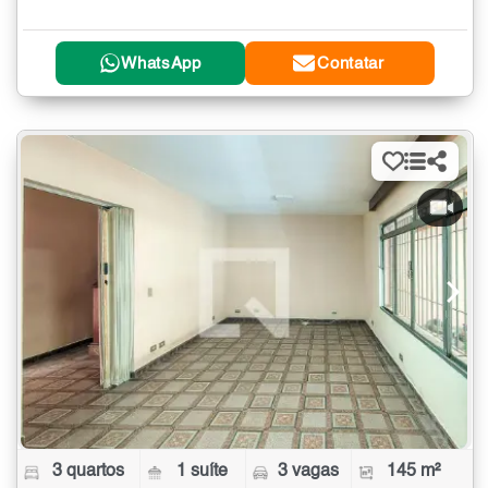
WhatsApp
Contatar
3 quartos
1 suíte
3 vagas
145 m²