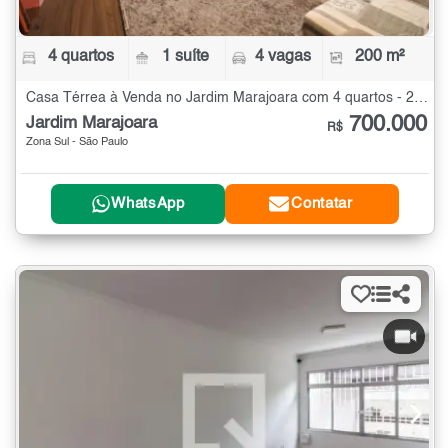
4 quartos
1 suíte
4 vagas
200 m²
Casa Térrea à Venda no Jardim Marajoara com 4 quartos - 200 m²
700.000
Jardim Marajoara
R$
Zona Sul - São Paulo
WhatsApp
Contatar