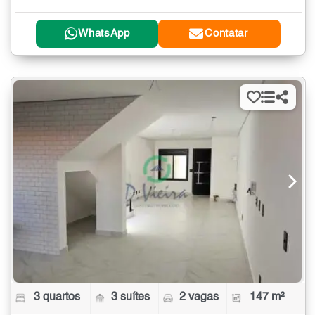
WhatsApp
Contatar
3 quartos
3 suítes
2 vagas
147 m²