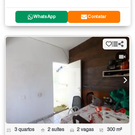
WhatsApp
Contatar
3 quartos
2 suítes
2 vagas
300 m²