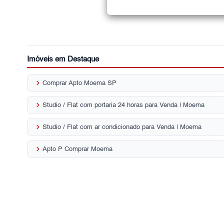
Imóveis em Destaque
keyboard_arrow_right
Comprar Apto Moema SP
keyboard_arrow_right
Studio / Flat com portaria 24 horas para Venda | Moema
keyboard_arrow_right
Studio / Flat com ar condicionado para Venda | Moema
keyboard_arrow_right
Apto P Comprar Moema