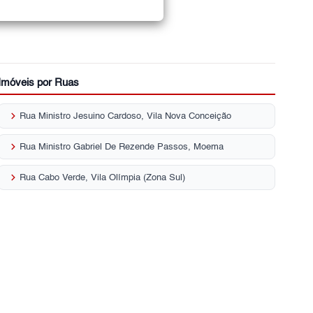
Imóveis por Ruas
keyboard_arrow_right
Rua Ministro Jesuino Cardoso, Vila Nova Conceição
keyboard_arrow_right
Rua Ministro Gabriel De Rezende Passos, Moema
keyboard_arrow_right
Rua Cabo Verde, Vila Olímpia (Zona Sul)