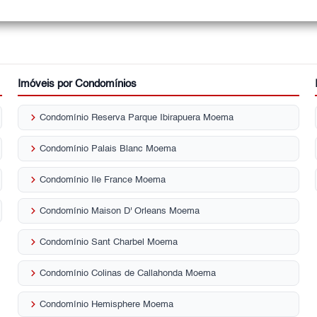
Imóveis por Condomínios
keyboard_arrow_right
Condomínio Reserva Parque Ibirapuera Moema
keyboard_arrow_right
Condomínio Palais Blanc Moema
keyboard_arrow_right
Condomínio Ile France Moema
keyboard_arrow_right
Condomínio Maison D' Orleans Moema
keyboard_arrow_right
Condomínio Sant Charbel Moema
keyboard_arrow_right
Condomínio Colinas de Callahonda Moema
keyboard_arrow_right
Condomínio Hemisphere Moema