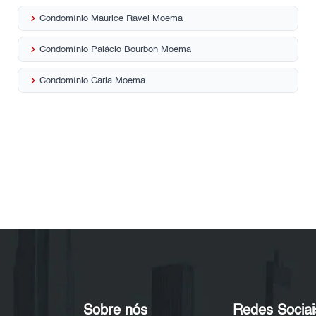
keyboard_arrow_right
Condomínio Maurice Ravel Moema
keyboard_arrow_right
Condomínio Palácio Bourbon Moema
keyboard_arrow_right
Condomínio Carla Moema
Sobre nós
Redes Sociai