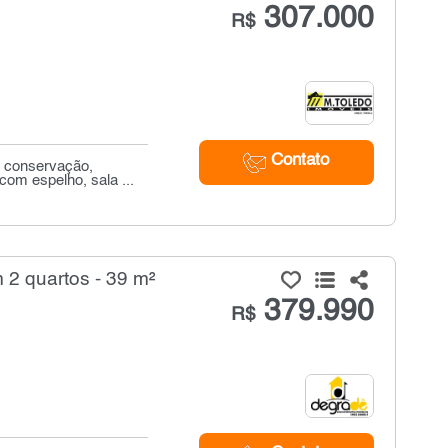
307.000
R$
Contato
e conservação,
om espelho, sala ...
2 quartos - 39 m²
379.990
R$