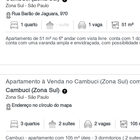
Zona Sul - São Paulo
Rua Barão de Jaguara, 970
1 quarto
- suíte
1 vaga
51 m²
Apartamento de 51 m² no 6º andar com vista livre. conta com 1 do
conta com uma varanda ampla e envidraçada, com possibilidade d
Apartamento à Venda no Cambuci (Zona Sul) com 
Cambuci (Zona Sul)
-
Zona Sul - São Paulo
Endereço no círculo do mapa
3 quartos
2 suítes
2 vagas
105 
Cambuci - apartamento com 105 m² úteis - 3 dormitorios ( 2 suites 