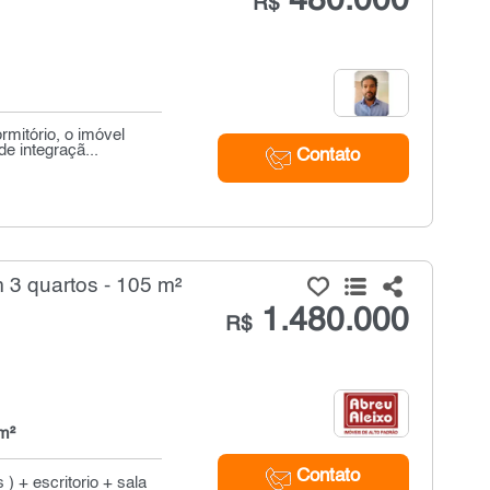
480.000
R$
rmitório, o imóvel
e integraçã...
Contato
3 quartos - 105 m²
1.480.000
R$
m²
Contato
) + escritorio + sala