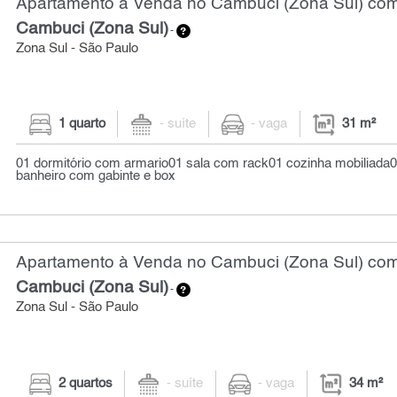
Apartamento à Venda no Cambuci (Zona Sul) com 
Cambuci (Zona Sul)
-
Zona Sul - São Paulo
1 quarto
- suíte
- vaga
31 m²
01 dormitório com armario01 sala com rack01 cozinha mobiliada0
banheiro com gabinte e box
Apartamento à Venda no Cambuci (Zona Sul) com 
Cambuci (Zona Sul)
-
Zona Sul - São Paulo
2 quartos
- suíte
- vaga
34 m²