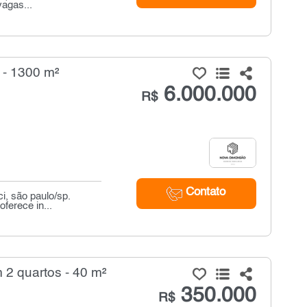
agas...
 - 1300 m²
6.000.000
R$
Contato
i, são paulo/sp.
ferece in...
2 quartos - 40 m²
350.000
R$