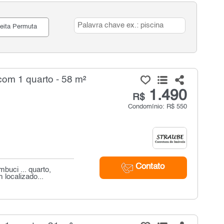
eita Permuta
om 1 quarto - 58 m²
1.490
R$
Condomínio: R$ 550
Contato
buci ... quarto,
 localizado...