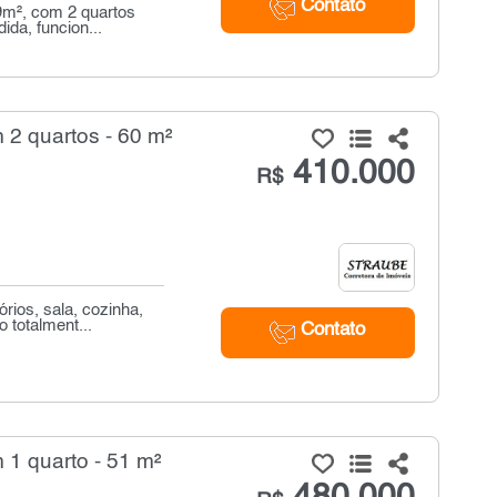
Contato
39m², com 2 quartos
da, funcion...
2 quartos - 60 m²
410.000
R$
ios, sala, cozinha,
 totalment...
Contato
1 quarto - 51 m²