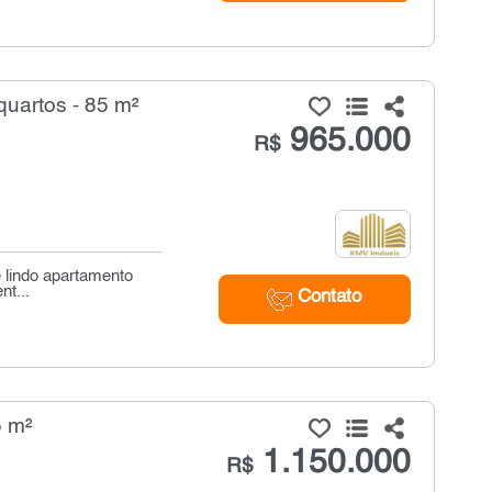
uartos - 85 m²
965.000
R$
e lindo apartamento
nt...
Contato
5 m²
1.150.000
R$