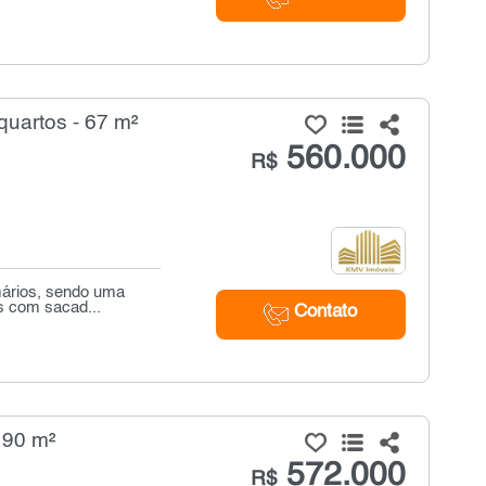
uartos - 67 m²
560.000
R$
mários, sendo uma
s com sacad...
Contato
190 m²
572.000
R$