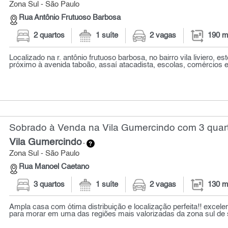
Zona Sul - São Paulo
Rua Antônio Frutuoso Barbosa
2 quartos
1 suíte
2 vagas
190 m
Localizado na r. antônio frutuoso barbosa, no bairro vila liviero, e
próximo à avenida taboão, assaí atacadista, escolas, comércios e 
Sobrado à Venda na Vila Gumercindo com 3 quart
Vila Gumercindo
-
Zona Sul - São Paulo
Rua Manoel Caetano
3 quartos
1 suíte
2 vagas
130 m
Ampla casa com ótima distribuição e localização perfeita!! excele
para morar em uma das regiões mais valorizadas da zona sul de 