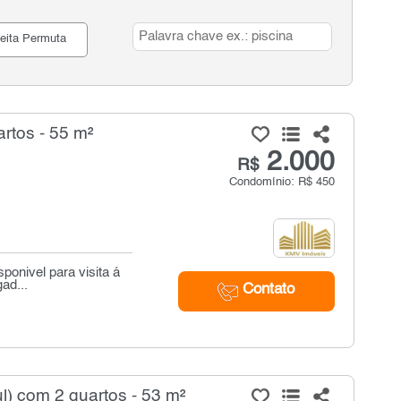
eita Permuta
rtos - 55 m²
2.000
R$
Condomínio: R$ 450
ponivel para visita á
ad...
Contato
) com 2 quartos - 53 m²