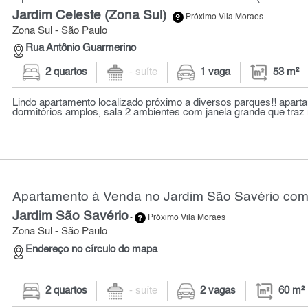
Jardim Celeste (Zona Sul)
-
Próximo Vila Moraes
Zona Sul - São Paulo
Rua Antônio Guarmerino
2 quartos
- suíte
1 vaga
53 m²
Lindo apartamento localizado próximo a diversos parques!! apart
dormitórios amplos, sala 2 ambientes com janela grande que traz 
Apartamento à Venda no Jardim São Savério com 
Jardim São Savério
-
Próximo Vila Moraes
Zona Sul - São Paulo
Endereço no círculo do mapa
2 quartos
- suíte
2 vagas
60 m²