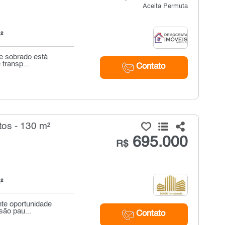
Aceita Permuta
²
ste sobrado está
transp...
Contato
os - 130 m²
695.000
R$
²
nte oportunidade
são pau...
Contato