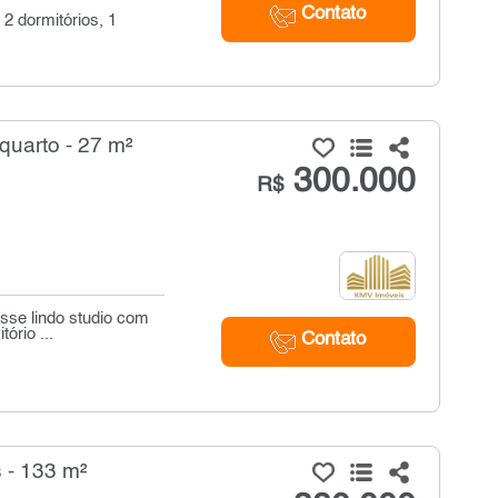
Contato
2 dormitórios, 1
 quarto - 27 m²
300.000
R$
sse lindo studio com
rio ...
Contato
 - 133 m²