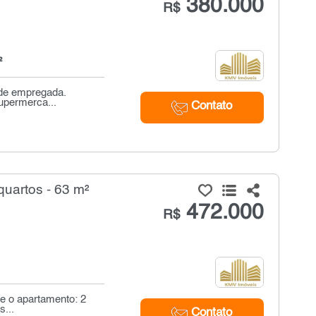
380.000
R$
²
 de empregada.
supermerca...
Contato
uartos - 63 m²
472.000
R$
e o apartamento: 2
...
Contato