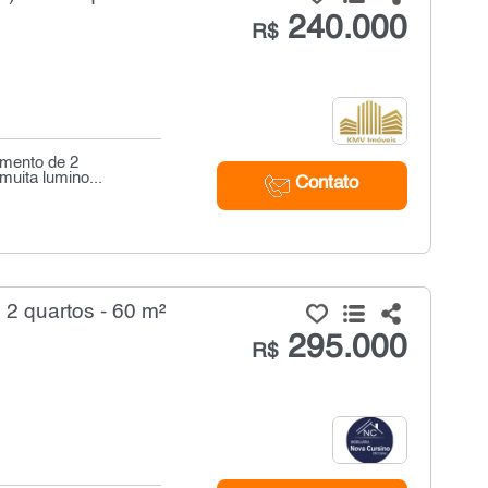
240.000
R$
amento de 2
muita lumino...
Contato
2 quartos - 60 m²
295.000
R$