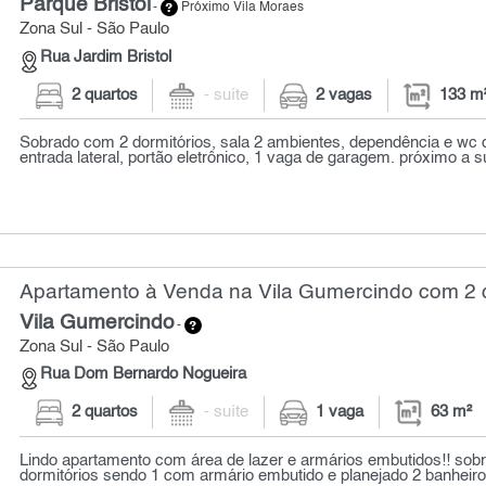
Parque Bristol
-
Próximo Vila Moraes
Zona Sul - São Paulo
Rua Jardim Bristol
2 quartos
- suíte
2 vagas
133 m
Sobrado com 2 dormitórios, sala 2 ambientes, dependência e wc
entrada lateral, portão eletrônico, 1 vaga de garagem. próximo a 
Apartamento à Venda na Vila Gumercindo com 2 q
Vila Gumercindo
-
Zona Sul - São Paulo
Rua Dom Bernardo Nogueira
2 quartos
- suíte
1 vaga
63 m²
Lindo apartamento com área de lazer e armários embutidos!! sobr
dormitórios sendo 1 com armário embutido e planejado 2 banheiros