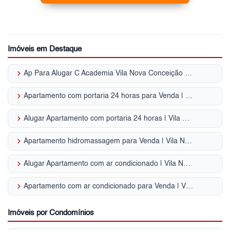
Imóveis em Destaque
keyboard_arrow_right
Ap Para Alugar C Academia Vila Nova Conceição - SP
keyboard_arrow_right
Apartamento com portaria 24 horas para Venda | Vila Nova Conceição
keyboard_arrow_right
Alugar Apartamento com portaria 24 horas | Vila Nova Conceição
keyboard_arrow_right
Apartamento hidromassagem para Venda | Vila Nova Conceição
keyboard_arrow_right
Alugar Apartamento com ar condicionado | Vila Nova Conceição
keyboard_arrow_right
Apartamento com ar condicionado para Venda | Vila Nova Conceição
Imóveis por Condomínios