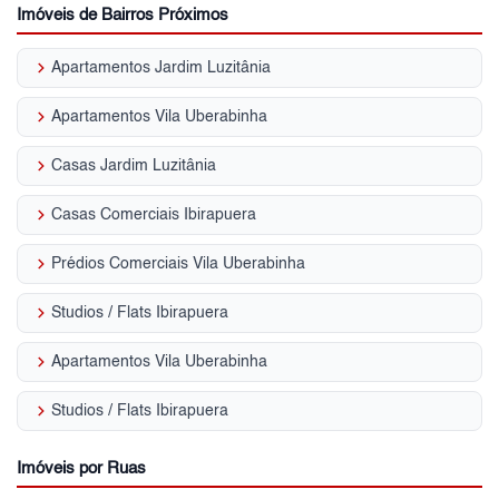
Imóveis de Bairros Próximos
keyboard_arrow_right
Apartamentos Jardim Luzitânia
keyboard_arrow_right
Apartamentos Vila Uberabinha
keyboard_arrow_right
Casas Jardim Luzitânia
keyboard_arrow_right
Casas Comerciais Ibirapuera
keyboard_arrow_right
Prédios Comerciais Vila Uberabinha
keyboard_arrow_right
Studios / Flats Ibirapuera
keyboard_arrow_right
Apartamentos Vila Uberabinha
keyboard_arrow_right
Studios / Flats Ibirapuera
Imóveis por Ruas