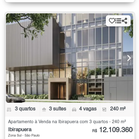
3 quartos
3 suítes
4 vagas
240 m²
Apartamento à Venda na Ibirapuera com 3 quartos - 240 m²
12.109.360
Ibirapuera
R$
Zona Sul - São Paulo