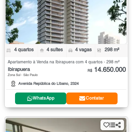
4 quartos
4 suítes
4 vagas
298 m²
Apartamento à Venda na Ibirapuera com 4 quartos - 298 m²
14.650.000
Ibirapuera
R$
Zona Sul - São Paulo
Avenida República do Líbano, 2324
WhatsApp
Contatar