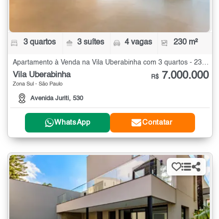
3 quartos
3 suítes
4 vagas
230 m²
Apartamento à Venda na Vila Uberabinha com 3 quartos - 230 m²
7.000.000
Vila Uberabinha
R$
Zona Sul - São Paulo
Avenida Juriti, 530
WhatsApp
Contatar