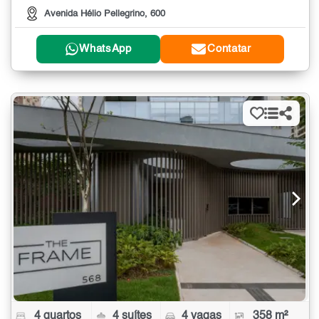
Avenida Hélio Pellegrino, 600
WhatsApp
Contatar
4 quartos
4 suítes
4 vagas
358 m²