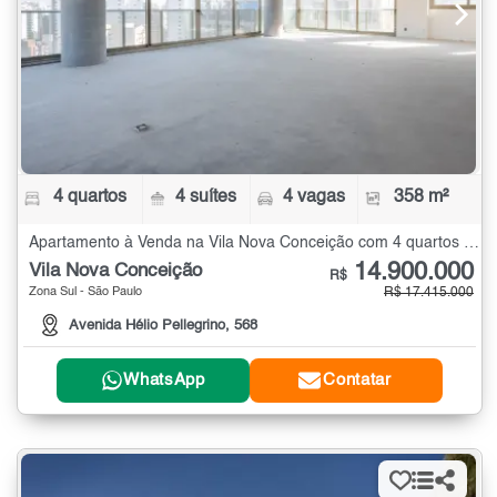
4 quartos
4 suítes
4 vagas
358 m²
Apartamento à Venda na Vila Nova Conceição com 4 quartos - 358 m²
14.900.000
Vila Nova Conceição
R$
Zona Sul - São Paulo
R$ 17.415.000
Avenida Hélio Pellegrino, 568
WhatsApp
Contatar