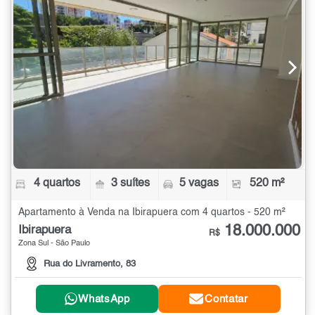
4 quartos
3 suítes
5 vagas
520 m²
Apartamento à Venda na Ibirapuera com 4 quartos - 520 m²
18.000.000
Ibirapuera
R$
Zona Sul - São Paulo
Rua do Livramento, 83
WhatsApp
Contatar