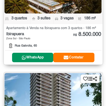
3 quartos
3 suítes
3 vagas
186 m²
Apartamento à Venda na Ibirapuera com 3 quartos - 186 m²
8.500.000
Ibirapuera
R$
Zona Sul - São Paulo
Rua Gaivota, 65
WhatsApp
Contatar